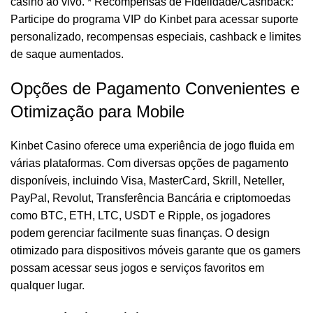
casino ao vivo. * Recompensas de Fidelidade/Cashback:
Participe do programa VIP do Kinbet para acessar suporte
personalizado, recompensas especiais, cashback e limites
de saque aumentados.
Opções de Pagamento Convenientes e
Otimização para Mobile
Kinbet Casino oferece uma experiência de jogo fluida em
várias plataformas. Com diversas opções de pagamento
disponíveis, incluindo Visa, MasterCard, Skrill, Neteller,
PayPal, Revolut, Transferência Bancária e criptomoedas
como BTC, ETH, LTC, USDT e Ripple, os jogadores
podem gerenciar facilmente suas finanças. O design
otimizado para dispositivos móveis garante que os gamers
possam acessar seus jogos e serviços favoritos em
qualquer lugar.