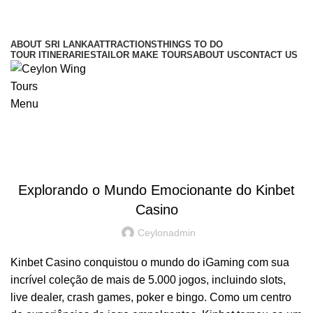
Hotline/Whatsapp: +94 716 225522
ABOUT SRI LANKA
ATTRACTIONS
THINGS TO DO
TOUR ITINERARIES
TAILOR MAKE TOURS
ABOUT US
CONTACT US
Menu
Blog
UNCATEGORIZED
Explorando o Mundo Emocionante do Kinbet
Casino
Ceylonadmin
Kinbet Casino conquistou o mundo do iGaming com sua
incrível coleção de mais de 5.000 jogos, incluindo slots,
live dealer, crash games, poker e bingo. Como um centro