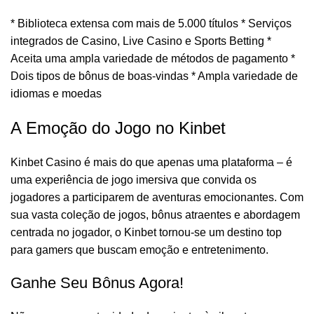
* Biblioteca extensa com mais de 5.000 títulos * Serviços
integrados de Casino, Live Casino e Sports Betting *
Aceita uma ampla variedade de métodos de pagamento *
Dois tipos de bônus de boas-vindas * Ampla variedade de
idiomas e moedas
A Emoção do Jogo no Kinbet
Kinbet Casino é mais do que apenas uma plataforma – é
uma experiência de jogo imersiva que convida os
jogadores a participarem de aventuras emocionantes. Com
sua vasta coleção de jogos, bônus atraentes e abordagem
centrada no jogador, o Kinbet tornou-se um destino top
para gamers que buscam emoção e entretenimento.
Ganhe Seu Bônus Agora!