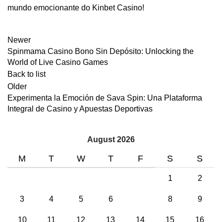
mundo emocionante do Kinbet Casino!
Newer
Spinmama Casino Bono Sin Depósito: Unlocking the
World of Live Casino Games
Back to list
Older
Experimenta la Emoción de Sava Spin: Una Plataforma
Integral de Casino y Apuestas Deportivas
August 2026
M
T
W
T
F
S
S
1
2
3
4
5
6
7
8
9
10
11
12
13
14
15
16