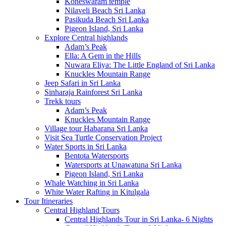
Koneswaram temple
Nilaveli Beach Sri Lanka
Pasikuda Beach Sri Lanka
Pigeon Island, Sri Lanka
Explore Central highlands
Adam’s Peak
Ella: A Gem in the Hills
Nuwara Eliya: The Little England of Sri Lanka
Knuckles Mountain Range
Jeep Safari in Sri Lanka
Sinharaja Rainforest Sri Lanka
Trekk tours
Adam’s Peak
Knuckles Mountain Range
Village tour Habarana Sri Lanka
Visit Sea Turtle Conservation Project
Water Sports in Sri Lanka
Bentota Watersports
Watersports at Unawatuna Sri Lanka
Pigeon Island, Sri Lanka
Whale Watching in Sri Lanka
White Water Rafting in Kitulgala
Tour Itineraries
Central Highland Tours
Central Highlands Tour in Sri Lanka- 6 Nights