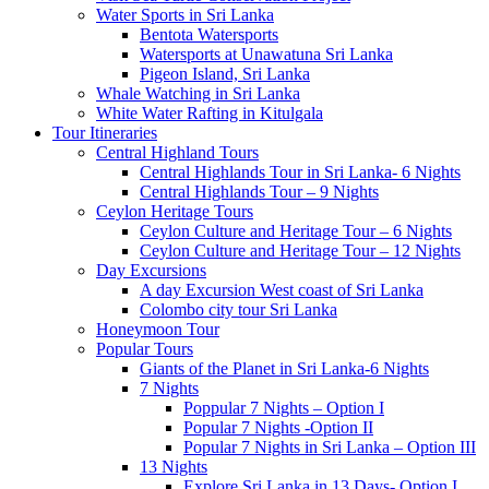
Water Sports in Sri Lanka
Bentota Watersports
Watersports at Unawatuna Sri Lanka
Pigeon Island, Sri Lanka
Whale Watching in Sri Lanka
White Water Rafting in Kitulgala
Tour Itineraries
Central Highland Tours
Central Highlands Tour in Sri Lanka- 6 Nights
Central Highlands Tour – 9 Nights
Ceylon Heritage Tours
Ceylon Culture and Heritage Tour – 6 Nights
Ceylon Culture and Heritage Tour – 12 Nights
Day Excursions
A day Excursion West coast of Sri Lanka
Colombo city tour Sri Lanka
Honeymoon Tour
Popular Tours
Giants of the Planet in Sri Lanka-6 Nights
7 Nights
Poppular 7 Nights – Option I
Popular 7 Nights -Option II
Popular 7 Nights in Sri Lanka – Option III
13 Nights
Explore Sri Lanka in 13 Days- Option I