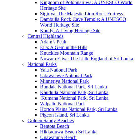
Kingdom of Polonnaruwa: A UNESCO World
Heritage Site
Sigiriya: The Majestic Lion Rock Fortress
Dambulla Rock Cave Temple: A UNESCO
World Heritage Site
Kandy: A Living Heritage Site
Central Highlands
Adam’s Peak
Ella: A Gem in the Hills
Knuckles Mountain Range
Nuwara Eliya: The Little England of Sri Lanka
National Parks
Yala National Park
Udawalawe National Park
Minneriya National Park
Bundala National Park, Sri Lanka
Kaudulla National Park, Sri Lanka
Kumana National Park, Sri Lanka
Wilpattu National Park
Horton Plains National Park, Sri Lanka
Pigeon Island, Sri Lanka
Golden Sandy Beaches
Bentota Beach
Hikkaduwa Beach Sri Lanka
Unawatuna Beach