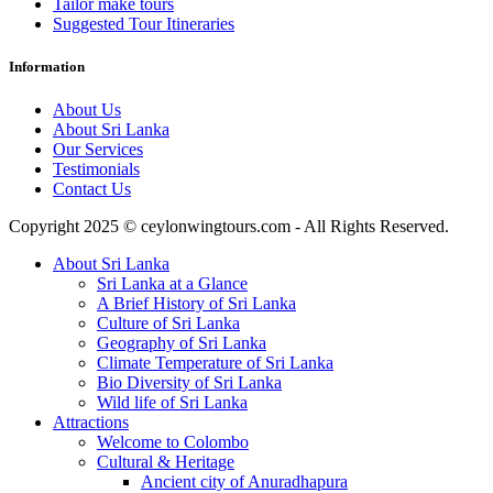
Tailor make tours
Suggested Tour Itineraries
Information
About Us
About Sri Lanka
Our Services
Testimonials
Contact Us
Copyright 2025 © ceylonwingtours.com - All Rights Reserved.
About Sri Lanka
Sri Lanka at a Glance
A Brief History of Sri Lanka
Culture of Sri Lanka
Geography of Sri Lanka
Climate Temperature of Sri Lanka
Bio Diversity of Sri Lanka
Wild life of Sri Lanka
Attractions
Welcome to Colombo
Cultural & Heritage
Ancient city of Anuradhapura