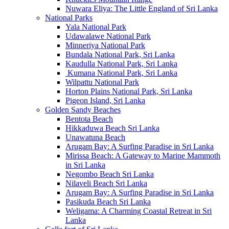
Nuwara Eliya: The Little England of Sri Lanka
National Parks
Yala National Park
Udawalawe National Park
Minneriya National Park
Bundala National Park, Sri Lanka
Kaudulla National Park, Sri Lanka
Kumana National Park, Sri Lanka
Wilpattu National Park
Horton Plains National Park, Sri Lanka
Pigeon Island, Sri Lanka
Golden Sandy Beaches
Bentota Beach
Hikkaduwa Beach Sri Lanka
Unawatuna Beach
Arugam Bay: A Surfing Paradise in Sri Lanka
Mirissa Beach: A Gateway to Marine Mammoth
in Sri Lanka
Negombo Beach Sri Lanka
Nilaveli Beach Sri Lanka
Arugam Bay: A Surfing Paradise in Sri Lanka
Pasikuda Beach Sri Lanka
Weligama: A Charming Coastal Retreat in Sri
Lanka