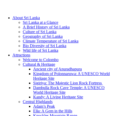
Hotline/Whatsapp: +94 716 225522
About Sri Lanka
Sri Lanka at a Glance
A Brief History of Sri Lanka
Culture of Sri Lanka
Geography of Sri Lanka
Climate Temperature of Sri Lanka
Bio Diversity of Sri Lanka
Wild life of Sri Lanka
Attractions
Welcome to Colombo
Cultural & Heritage
Ancient city of Anuradhapura
Kingdom of Polonnaruwa: A UNESCO World
Heritage Site
Sigiriya: The Majestic Lion Rock Fortress
Dambulla Rock Cave Temple: A UNESCO
World Heritage Site
Kandy: A Living Heritage Site
Central Highlands
Adam’s Peak
Ella: A Gem in the Hills
Knuckles Mountain Range