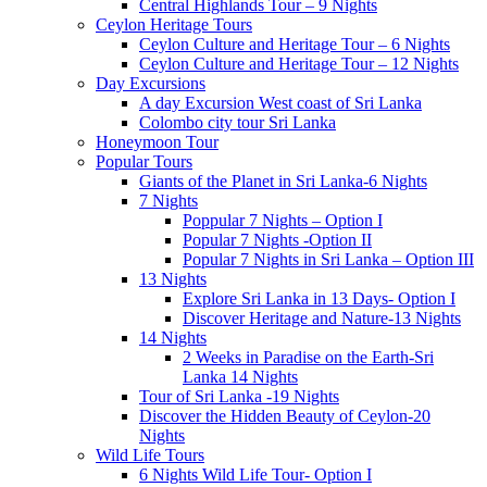
Central Highlands Tour – 9 Nights
Ceylon Heritage Tours
Ceylon Culture and Heritage Tour – 6 Nights
Ceylon Culture and Heritage Tour – 12 Nights
Day Excursions
A day Excursion West coast of Sri Lanka
Colombo city tour Sri Lanka
Honeymoon Tour
Popular Tours
Giants of the Planet in Sri Lanka-6 Nights
7 Nights
Poppular 7 Nights – Option I
Popular 7 Nights -Option II
Popular 7 Nights in Sri Lanka – Option III
13 Nights
Explore Sri Lanka in 13 Days- Option I
Discover Heritage and Nature-13 Nights
14 Nights
2 Weeks in Paradise on the Earth-Sri
Lanka 14 Nights
Tour of Sri Lanka -19 Nights
Discover the Hidden Beauty of Ceylon-20
Nights
Wild Life Tours
6 Nights Wild Life Tour- Option I