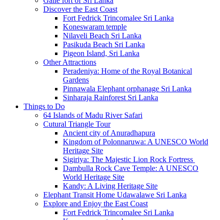
Galle fort of Sri Lanka
Discover the East Coast
Fort Fedrick Trincomalee Sri Lanka
Koneswaram temple
Nilaveli Beach Sri Lanka
Pasikuda Beach Sri Lanka
Pigeon Island, Sri Lanka
Other Attractions
Peradeniya: Home of the Royal Botanical
Gardens
Pinnawala Elephant orphanage Sri Lanka
Sinharaja Rainforest Sri Lanka
Things to Do
64 Islands of Madu River Safari
Cutural Triangle Tour
Ancient city of Anuradhapura
Kingdom of Polonnaruwa: A UNESCO World
Heritage Site
Sigiriya: The Majestic Lion Rock Fortress
Dambulla Rock Cave Temple: A UNESCO
World Heritage Site
Kandy: A Living Heritage Site
Elephant Transit Home Udawalawe Sri Lanka
Explore and Enjoy the East Coast
Fort Fedrick Trincomalee Sri Lanka