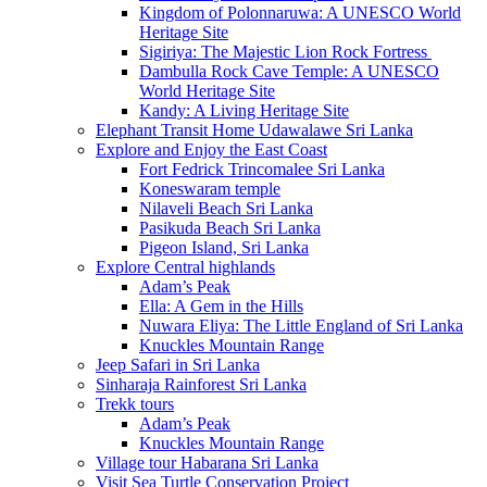
Kingdom of Polonnaruwa: A UNESCO World
Heritage Site
Sigiriya: The Majestic Lion Rock Fortress
Dambulla Rock Cave Temple: A UNESCO
World Heritage Site
Kandy: A Living Heritage Site
Elephant Transit Home Udawalawe Sri Lanka
Explore and Enjoy the East Coast
Fort Fedrick Trincomalee Sri Lanka
Koneswaram temple
Nilaveli Beach Sri Lanka
Pasikuda Beach Sri Lanka
Pigeon Island, Sri Lanka
Explore Central highlands
Adam’s Peak
Ella: A Gem in the Hills
Nuwara Eliya: The Little England of Sri Lanka
Knuckles Mountain Range
Jeep Safari in Sri Lanka
Sinharaja Rainforest Sri Lanka
Trekk tours
Adam’s Peak
Knuckles Mountain Range
Village tour Habarana Sri Lanka
Visit Sea Turtle Conservation Project