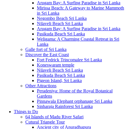
Arugam Bay: A Surfing Paradise in Sri Lanka
Mirissa Beach: A Gateway to Marine Mammoth
in Sri Lanka
Negombo Beach Sri Lanka
Nilaveli Beach Sri Lanka
Arugam Bay: A Surfing Paradise in Sri Lanka
Pasikuda Beach Sri Lanka
Weligama: A Charming Coastal Retreat in Sri
Lanka
Galle fort of Sri Lanka
Discover the East Coast
Fort Fedrick Trincomalee Sri Lanka
Koneswaram temple
Nilaveli Beach Sri Lanka
Pasikuda Beach Sri Lanka
Pigeon Island, Sri Lanka
Other Attractions
Peradeniya: Home of the Royal Botanical
Gardens
Pinnawala Elephant orphanage Sri Lanka
Sinharaja Rainforest Sri Lanka
Things to Do
64 Islands of Madu River Safari
Cutural Triangle Tour
Ancient city of Anuradhapura