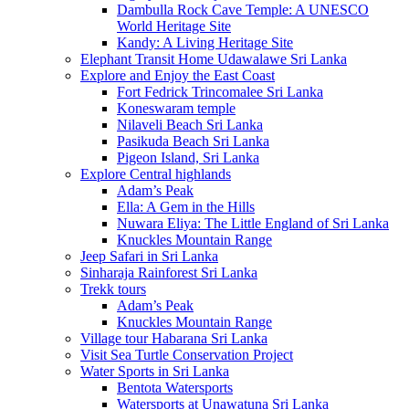
Dambulla Rock Cave Temple: A UNESCO
World Heritage Site
Kandy: A Living Heritage Site
Elephant Transit Home Udawalawe Sri Lanka
Explore and Enjoy the East Coast
Fort Fedrick Trincomalee Sri Lanka
Koneswaram temple
Nilaveli Beach Sri Lanka
Pasikuda Beach Sri Lanka
Pigeon Island, Sri Lanka
Explore Central highlands
Adam’s Peak
Ella: A Gem in the Hills
Nuwara Eliya: The Little England of Sri Lanka
Knuckles Mountain Range
Jeep Safari in Sri Lanka
Sinharaja Rainforest Sri Lanka
Trekk tours
Adam’s Peak
Knuckles Mountain Range
Village tour Habarana Sri Lanka
Visit Sea Turtle Conservation Project
Water Sports in Sri Lanka
Bentota Watersports
Watersports at Unawatuna Sri Lanka