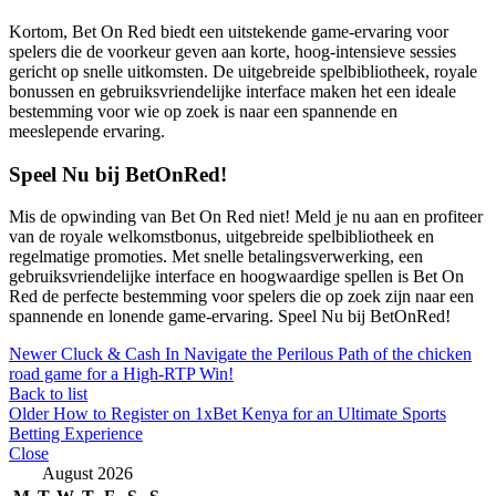
Kortom, Bet On Red biedt een uitstekende game-ervaring voor
spelers die de voorkeur geven aan korte, hoog-intensieve sessies
gericht op snelle uitkomsten. De uitgebreide spelbibliotheek, royale
bonussen en gebruiksvriendelijke interface maken het een ideale
bestemming voor wie op zoek is naar een spannende en
meeslepende ervaring.
Speel Nu bij BetOnRed!
Mis de opwinding van Bet On Red niet! Meld je nu aan en profiteer
van de royale welkomstbonus, uitgebreide spelbibliotheek en
regelmatige promoties. Met snelle betalingsverwerking, een
gebruiksvriendelijke interface en hoogwaardige spellen is Bet On
Red de perfecte bestemming voor spelers die op zoek zijn naar een
spannende en lonende game-ervaring. Speel Nu bij BetOnRed!
Newer
Cluck & Cash In Navigate the Perilous Path of the chicken
road game for a High-RTP Win!
Back to list
Older
How to Register on 1xBet Kenya for an Ultimate Sports
Betting Experience
Close
August 2026