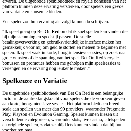
ervaren. De uitgebreide spelbibliotheek en royale bonussen van het
platform kunnen deze ervaring versterken, door spelers een gevoel
van variatie en kansen te bieden.
Een speler zou hun ervaring als volgt kunnen beschrijven:
“Ik speel graag op Bet On Red omdat ik snel spellen kan vinden die
bij mijn stemming en speelstijl passen. De snelle
betalingsverwerking en gebruiksvriendelijke interface maken het
gemakkelijk voor mij om geld te storten en meteen te beginnen met
spelen. Ik speel vaak in korte, hoog-intensieve sessies, op zoek naar
grote winsten of de spanning van het spel. Bet On Red’s royale
bonussen en promoties hebben me geholpen mijn speelsessies te
verlengen en de ervaring nog leuker te maken.”
Spelkeuze en Variatie
De uitgebreide spelbibliotheek van Bet On Red is een belangrijke
factor in de aantrekkingskracht voor spelers die de voorkeur geven
aan korte, hoog-intensieve sessies. Het platform biedt een breed
scala aan spellen van meer dan 90 providers, waaronder Pragmatic
Play, Playson en Evolution Gaming. Spelers kunnen kiezen uit
verschillende categorieën, waaronder slots, live casino, tafelspellen
en originele spellen, zodat ze altijd iets kunnen vinden dat bij hun
voorkeuren past.