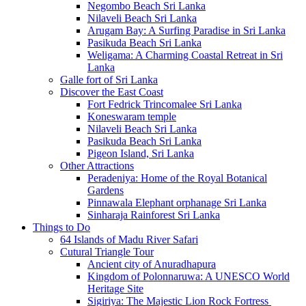
Negombo Beach Sri Lanka
Nilaveli Beach Sri Lanka
Arugam Bay: A Surfing Paradise in Sri Lanka
Pasikuda Beach Sri Lanka
Weligama: A Charming Coastal Retreat in Sri
Lanka
Galle fort of Sri Lanka
Discover the East Coast
Fort Fedrick Trincomalee Sri Lanka
Koneswaram temple
Nilaveli Beach Sri Lanka
Pasikuda Beach Sri Lanka
Pigeon Island, Sri Lanka
Other Attractions
Peradeniya: Home of the Royal Botanical
Gardens
Pinnawala Elephant orphanage Sri Lanka
Sinharaja Rainforest Sri Lanka
Things to Do
64 Islands of Madu River Safari
Cutural Triangle Tour
Ancient city of Anuradhapura
Kingdom of Polonnaruwa: A UNESCO World
Heritage Site
Sigiriya: The Majestic Lion Rock Fortress