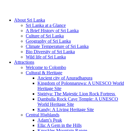
Hotline/Whatsapp: +94 716 225522
About Sri Lanka
Sri Lanka at a Glance
A Brief History of Sri Lanka
Culture of Sri Lanka
Geography of Sri Lanka
Climate Temperature of Sri Lanka
Bio Diversity of Sri Lanka
Wild life of Sri Lanka
Attractions
Welcome to Colombo
Cultural & Heritage
Ancient city of Anuradhapura
Kingdom of Polonnaruwa: A UNESCO World
Heritage Site
Sigiriya: The Majestic Lion Rock Fortress
Dambulla Rock Cave Temple: A UNESCO
World Heritage Site
Kandy: A Living Heritage Site
Central Highlands
Adam’s Peak
Ella: A Gem in the Hills
Knuckles Mountain Range