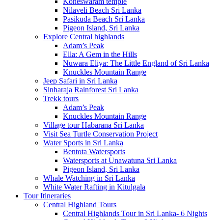
Koneswaram temple
Nilaveli Beach Sri Lanka
Pasikuda Beach Sri Lanka
Pigeon Island, Sri Lanka
Explore Central highlands
Adam’s Peak
Ella: A Gem in the Hills
Nuwara Eliya: The Little England of Sri Lanka
Knuckles Mountain Range
Jeep Safari in Sri Lanka
Sinharaja Rainforest Sri Lanka
Trekk tours
Adam’s Peak
Knuckles Mountain Range
Village tour Habarana Sri Lanka
Visit Sea Turtle Conservation Project
Water Sports in Sri Lanka
Bentota Watersports
Watersports at Unawatuna Sri Lanka
Pigeon Island, Sri Lanka
Whale Watching in Sri Lanka
White Water Rafting in Kitulgala
Tour Itineraries
Central Highland Tours
Central Highlands Tour in Sri Lanka- 6 Nights