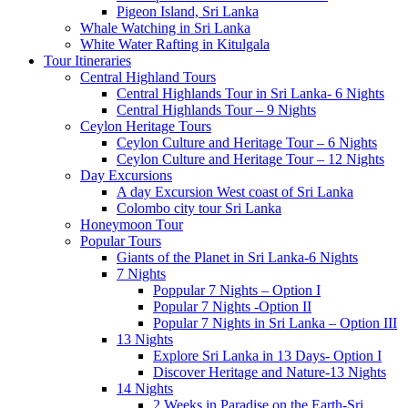
Pigeon Island, Sri Lanka
Whale Watching in Sri Lanka
White Water Rafting in Kitulgala
Tour Itineraries
Central Highland Tours
Central Highlands Tour in Sri Lanka- 6 Nights
Central Highlands Tour – 9 Nights
Ceylon Heritage Tours
Ceylon Culture and Heritage Tour – 6 Nights
Ceylon Culture and Heritage Tour – 12 Nights
Day Excursions
A day Excursion West coast of Sri Lanka
Colombo city tour Sri Lanka
Honeymoon Tour
Popular Tours
Giants of the Planet in Sri Lanka-6 Nights
7 Nights
Poppular 7 Nights – Option I
Popular 7 Nights -Option II
Popular 7 Nights in Sri Lanka – Option III
13 Nights
Explore Sri Lanka in 13 Days- Option I
Discover Heritage and Nature-13 Nights
14 Nights
2 Weeks in Paradise on the Earth-Sri