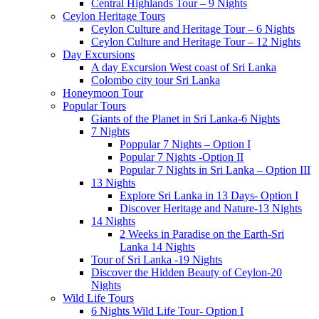
Central Highlands Tour – 9 Nights
Ceylon Heritage Tours
Ceylon Culture and Heritage Tour – 6 Nights
Ceylon Culture and Heritage Tour – 12 Nights
Day Excursions
A day Excursion West coast of Sri Lanka
Colombo city tour Sri Lanka
Honeymoon Tour
Popular Tours
Giants of the Planet in Sri Lanka-6 Nights
7 Nights
Poppular 7 Nights – Option I
Popular 7 Nights -Option II
Popular 7 Nights in Sri Lanka – Option III
13 Nights
Explore Sri Lanka in 13 Days- Option I
Discover Heritage and Nature-13 Nights
14 Nights
2 Weeks in Paradise on the Earth-Sri
Lanka 14 Nights
Tour of Sri Lanka -19 Nights
Discover the Hidden Beauty of Ceylon-20
Nights
Wild Life Tours
6 Nights Wild Life Tour- Option I