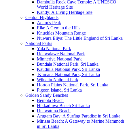
Dambulla Rock Cave Temple: A UNESCO
World Heritage Site
Kandy: A Living Heritage Site
Central Highlands
Adam’s Peak
Ella: A Gem in the Hills
Knuckles Mountain Range
Nuwara Eliya: The Little England of Sri Lanka
National Parks
Yala National Park
Udawalawe National Park
Minneriya National Park
Bundala National Park, Sri Lanka
Kaudulla National Park, Sri Lanka
Kumana National Park, Sri Lanka
Wilpattu National Park
Horton Plains National Park, Sri Lanka
Pigeon Island, Sri Lanka
Golden Sandy Beaches
Bentota Beach
Hikkaduwa Beach Sri Lanka
Unawatuna Beach
Arugam Bay: A Surfing Paradise in Sri Lanka
Mirissa Beach: A Gateway to Marine Mammoth
in Sri Lanka