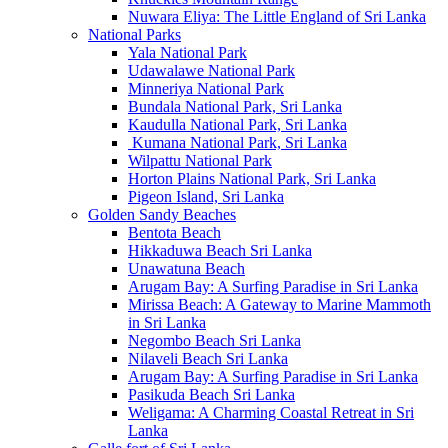
Nuwara Eliya: The Little England of Sri Lanka
National Parks
Yala National Park
Udawalawe National Park
Minneriya National Park
Bundala National Park, Sri Lanka
Kaudulla National Park, Sri Lanka
Kumana National Park, Sri Lanka
Wilpattu National Park
Horton Plains National Park, Sri Lanka
Pigeon Island, Sri Lanka
Golden Sandy Beaches
Bentota Beach
Hikkaduwa Beach Sri Lanka
Unawatuna Beach
Arugam Bay: A Surfing Paradise in Sri Lanka
Mirissa Beach: A Gateway to Marine Mammoth
in Sri Lanka
Negombo Beach Sri Lanka
Nilaveli Beach Sri Lanka
Arugam Bay: A Surfing Paradise in Sri Lanka
Pasikuda Beach Sri Lanka
Weligama: A Charming Coastal Retreat in Sri
Lanka