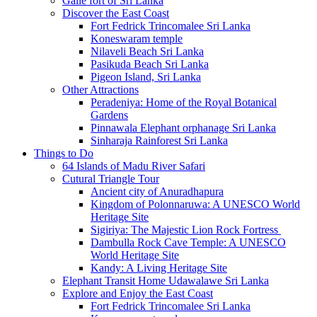
Galle fort of Sri Lanka
Discover the East Coast
Fort Fedrick Trincomalee Sri Lanka
Koneswaram temple
Nilaveli Beach Sri Lanka
Pasikuda Beach Sri Lanka
Pigeon Island, Sri Lanka
Other Attractions
Peradeniya: Home of the Royal Botanical
Gardens
Pinnawala Elephant orphanage Sri Lanka
Sinharaja Rainforest Sri Lanka
Things to Do
64 Islands of Madu River Safari
Cutural Triangle Tour
Ancient city of Anuradhapura
Kingdom of Polonnaruwa: A UNESCO World
Heritage Site
Sigiriya: The Majestic Lion Rock Fortress
Dambulla Rock Cave Temple: A UNESCO
World Heritage Site
Kandy: A Living Heritage Site
Elephant Transit Home Udawalawe Sri Lanka
Explore and Enjoy the East Coast
Fort Fedrick Trincomalee Sri Lanka