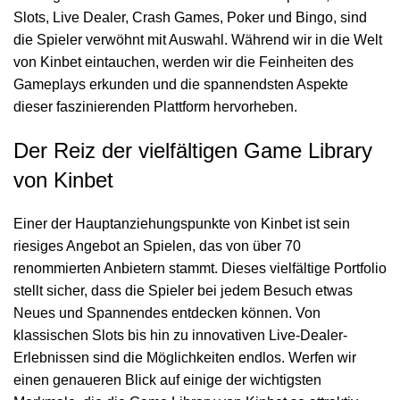
Slots, Live Dealer, Crash Games, Poker und Bingo, sind
die Spieler verwöhnt mit Auswahl. Während wir in die Welt
von
Kinbet
eintauchen, werden wir die Feinheiten des
Gameplays erkunden und die spannendsten Aspekte
dieser faszinierenden Plattform hervorheben.
Der Reiz der vielfältigen Game Library
von Kinbet
Einer der Hauptanziehungspunkte von Kinbet ist sein
riesiges Angebot an Spielen, das von über 70
renommierten Anbietern stammt. Dieses vielfältige Portfolio
stellt sicher, dass die Spieler bei jedem Besuch etwas
Neues und Spannendes entdecken können. Von
klassischen Slots bis hin zu innovativen Live-Dealer-
Erlebnissen sind die Möglichkeiten endlos. Werfen wir
einen genaueren Blick auf einige der wichtigsten