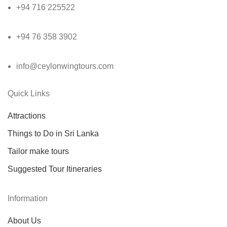
+94 716 225522
+94 76 358 3902
info@ceylonwingtours.com
Quick Links
Attractions
Things to Do in Sri Lanka
Tailor make tours
Suggested Tour Itineraries
Information
About Us