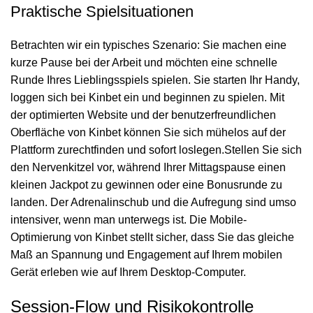
Praktische Spielsituationen
Betrachten wir ein typisches Szenario: Sie machen eine
kurze Pause bei der Arbeit und möchten eine schnelle
Runde Ihres Lieblingsspiels spielen. Sie starten Ihr Handy,
loggen sich bei Kinbet ein und beginnen zu spielen. Mit
der optimierten Website und der benutzerfreundlichen
Oberfläche von Kinbet können Sie sich mühelos auf der
Plattform zurechtfinden und sofort loslegen.Stellen Sie sich
den Nervenkitzel vor, während Ihrer Mittagspause einen
kleinen Jackpot zu gewinnen oder eine Bonusrunde zu
landen. Der Adrenalinschub und die Aufregung sind umso
intensiver, wenn man unterwegs ist. Die Mobile-
Optimierung von Kinbet stellt sicher, dass Sie das gleiche
Maß an Spannung und Engagement auf Ihrem mobilen
Gerät erleben wie auf Ihrem Desktop-Computer.
Session-Flow und Risikokontrolle