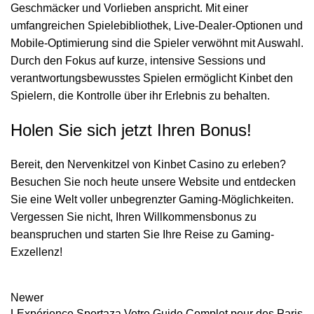
Geschmäcker und Vorlieben anspricht. Mit einer
umfangreichen Spielebibliothek, Live-Dealer-Optionen und
Mobile-Optimierung sind die Spieler verwöhnt mit Auswahl.
Durch den Fokus auf kurze, intensive Sessions und
verantwortungsbewusstes Spielen ermöglicht Kinbet den
Spielern, die Kontrolle über ihr Erlebnis zu behalten.
Holen Sie sich jetzt Ihren Bonus!
Bereit, den Nervenkitzel von Kinbet Casino zu erleben?
Besuchen Sie noch heute unsere Website und entdecken
Sie eine Welt voller unbegrenzter Gaming-Möglichkeiten.
Vergessen Sie nicht, Ihren Willkommensbonus zu
beanspruchen und starten Sie Ihre Reise zu Gaming-
Exzellenz!
Newer
LExpérience Sportaza Votre Guide Complet pour des Paris