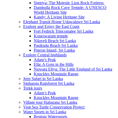
Sigiriya: The Majestic Lion Rock Fortress
Dambulla Rock Cave Temple: A UNESCO
World Heritage Site
Kandy: A Living Heritage Site
Elephant Transit Home Udawalawe Sri Lanka
Explore and Enjoy the East Coast
Fort Fedrick Trincomalee Sri Lanka
Koneswaram temple
Nilaveli Beach Sri Lanka
Pasikuda Beach Sri Lanka
Pigeon Island, Sri Lanka
Explore Central highlands
Adam’s Peak
Ella: A Gem in the Hills
Nuwara Eliya: The Little England of Sri Lanka
Knuckles Mountain Range
Jeep Safari in Sri Lanka
Sinharaja Rainforest Sri Lanka
Trekk tours
Adam’s Peak
Knuckles Mountain Range
Village tour Habarana Sri Lanka
Visit Sea Turtle Conservation Project
Water Sports in Sri Lanka
Bentota Watersports