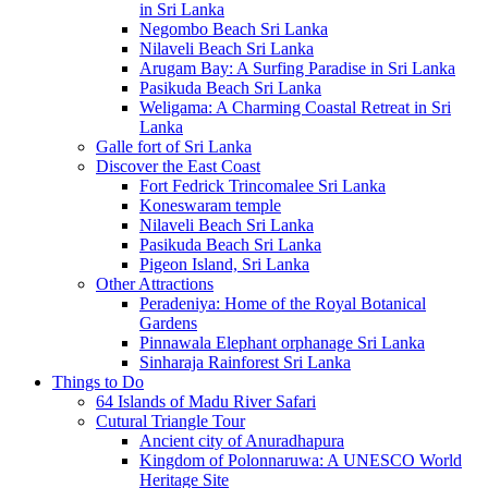
in Sri Lanka
Negombo Beach Sri Lanka
Nilaveli Beach Sri Lanka
Arugam Bay: A Surfing Paradise in Sri Lanka
Pasikuda Beach Sri Lanka
Weligama: A Charming Coastal Retreat in Sri
Lanka
Galle fort of Sri Lanka
Discover the East Coast
Fort Fedrick Trincomalee Sri Lanka
Koneswaram temple
Nilaveli Beach Sri Lanka
Pasikuda Beach Sri Lanka
Pigeon Island, Sri Lanka
Other Attractions
Peradeniya: Home of the Royal Botanical
Gardens
Pinnawala Elephant orphanage Sri Lanka
Sinharaja Rainforest Sri Lanka
Things to Do
64 Islands of Madu River Safari
Cutural Triangle Tour
Ancient city of Anuradhapura
Kingdom of Polonnaruwa: A UNESCO World
Heritage Site