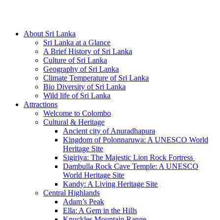
Hotline/Whatsapp: +94 716 225522
About Sri Lanka
Sri Lanka at a Glance
A Brief History of Sri Lanka
Culture of Sri Lanka
Geography of Sri Lanka
Climate Temperature of Sri Lanka
Bio Diversity of Sri Lanka
Wild life of Sri Lanka
Attractions
Welcome to Colombo
Cultural & Heritage
Ancient city of Anuradhapura
Kingdom of Polonnaruwa: A UNESCO World
Heritage Site
Sigiriya: The Majestic Lion Rock Fortress
Dambulla Rock Cave Temple: A UNESCO
World Heritage Site
Kandy: A Living Heritage Site
Central Highlands
Adam’s Peak
Ella: A Gem in the Hills
Knuckles Mountain Range