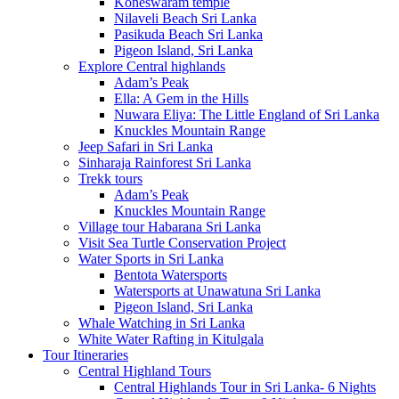
Koneswaram temple
Nilaveli Beach Sri Lanka
Pasikuda Beach Sri Lanka
Pigeon Island, Sri Lanka
Explore Central highlands
Adam’s Peak
Ella: A Gem in the Hills
Nuwara Eliya: The Little England of Sri Lanka
Knuckles Mountain Range
Jeep Safari in Sri Lanka
Sinharaja Rainforest Sri Lanka
Trekk tours
Adam’s Peak
Knuckles Mountain Range
Village tour Habarana Sri Lanka
Visit Sea Turtle Conservation Project
Water Sports in Sri Lanka
Bentota Watersports
Watersports at Unawatuna Sri Lanka
Pigeon Island, Sri Lanka
Whale Watching in Sri Lanka
White Water Rafting in Kitulgala
Tour Itineraries
Central Highland Tours
Central Highlands Tour in Sri Lanka- 6 Nights