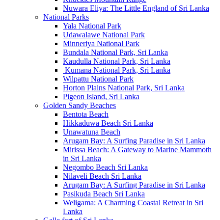
Nuwara Eliya: The Little England of Sri Lanka
National Parks
Yala National Park
Udawalawe National Park
Minneriya National Park
Bundala National Park, Sri Lanka
Kaudulla National Park, Sri Lanka
Kumana National Park, Sri Lanka
Wilpattu National Park
Horton Plains National Park, Sri Lanka
Pigeon Island, Sri Lanka
Golden Sandy Beaches
Bentota Beach
Hikkaduwa Beach Sri Lanka
Unawatuna Beach
Arugam Bay: A Surfing Paradise in Sri Lanka
Mirissa Beach: A Gateway to Marine Mammoth
in Sri Lanka
Negombo Beach Sri Lanka
Nilaveli Beach Sri Lanka
Arugam Bay: A Surfing Paradise in Sri Lanka
Pasikuda Beach Sri Lanka
Weligama: A Charming Coastal Retreat in Sri
Lanka