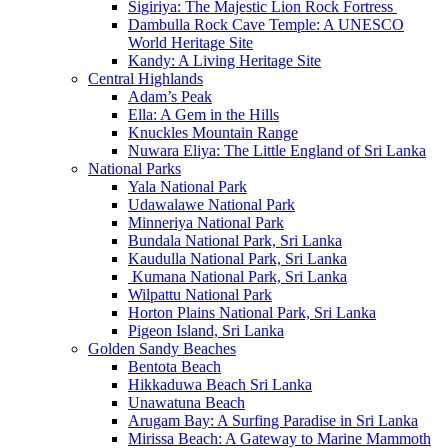
Sigiriya: The Majestic Lion Rock Fortress
Dambulla Rock Cave Temple: A UNESCO
World Heritage Site
Kandy: A Living Heritage Site
Central Highlands
Adam’s Peak
Ella: A Gem in the Hills
Knuckles Mountain Range
Nuwara Eliya: The Little England of Sri Lanka
National Parks
Yala National Park
Udawalawe National Park
Minneriya National Park
Bundala National Park, Sri Lanka
Kaudulla National Park, Sri Lanka
Kumana National Park, Sri Lanka
Wilpattu National Park
Horton Plains National Park, Sri Lanka
Pigeon Island, Sri Lanka
Golden Sandy Beaches
Bentota Beach
Hikkaduwa Beach Sri Lanka
Unawatuna Beach
Arugam Bay: A Surfing Paradise in Sri Lanka
Mirissa Beach: A Gateway to Marine Mammoth