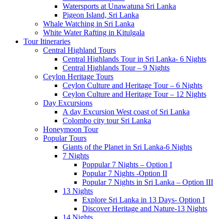
Watersports at Unawatuna Sri Lanka
Pigeon Island, Sri Lanka
Whale Watching in Sri Lanka
White Water Rafting in Kitulgala
Tour Itineraries
Central Highland Tours
Central Highlands Tour in Sri Lanka- 6 Nights
Central Highlands Tour – 9 Nights
Ceylon Heritage Tours
Ceylon Culture and Heritage Tour – 6 Nights
Ceylon Culture and Heritage Tour – 12 Nights
Day Excursions
A day Excursion West coast of Sri Lanka
Colombo city tour Sri Lanka
Honeymoon Tour
Popular Tours
Giants of the Planet in Sri Lanka-6 Nights
7 Nights
Poppular 7 Nights – Option I
Popular 7 Nights -Option II
Popular 7 Nights in Sri Lanka – Option III
13 Nights
Explore Sri Lanka in 13 Days- Option I
Discover Heritage and Nature-13 Nights
14 Nights