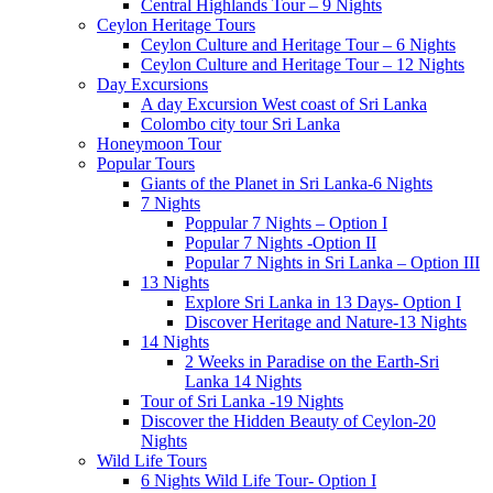
Central Highlands Tour – 9 Nights
Ceylon Heritage Tours
Ceylon Culture and Heritage Tour – 6 Nights
Ceylon Culture and Heritage Tour – 12 Nights
Day Excursions
A day Excursion West coast of Sri Lanka
Colombo city tour Sri Lanka
Honeymoon Tour
Popular Tours
Giants of the Planet in Sri Lanka-6 Nights
7 Nights
Poppular 7 Nights – Option I
Popular 7 Nights -Option II
Popular 7 Nights in Sri Lanka – Option III
13 Nights
Explore Sri Lanka in 13 Days- Option I
Discover Heritage and Nature-13 Nights
14 Nights
2 Weeks in Paradise on the Earth-Sri
Lanka 14 Nights
Tour of Sri Lanka -19 Nights
Discover the Hidden Beauty of Ceylon-20
Nights
Wild Life Tours
6 Nights Wild Life Tour- Option I