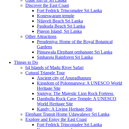
Galle fort of Sri Lanka
Discover the East Coast
Fort Fedrick Trincomalee Sri Lanka
Koneswaram temple
Nilaveli Beach Sri Lanka
Pasikuda Beach Sri Lanka
Pigeon Island, Sri Lanka
Other Attractions
Peradeniya: Home of the Royal Botanical
Gardens
Pinnawala Elephant orphanage Sri Lanka
Sinharaja Rainforest Sri Lanka
Things to Do
64 Islands of Madu River Safari
Cutural Triangle Tour
Ancient city of Anuradhapura
Kingdom of Polonnaruwa: A UNESCO World
Heritage Site
Sigiriya: The Majestic Lion Rock Fortress
Dambulla Rock Cave Temple: A UNESCO
World Heritage Site
Kandy: A Living Heritage Site
Elephant Transit Home Udawalawe Sri Lanka
Explore and Enjoy the East Coast
Fort Fedrick Trincomalee Sri Lanka