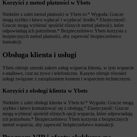
Korzyści z metod płatności w Ybets
Niektóre z zalet metod płatności w Ybets to:* Wygoda: Gracze
mogą szybko i łatwo wpłacać i wypłacać środki.* Elastyczność:
Gracze mogą wybierać spośród różnych metod płatności, które
odpowiadają ich potrzebom.* Bezpieczeństwo: Ybets korzysta z
bezpiecznych metod płatności, aby zapewnić bezpieczeństwo
transakcji.
Obsługa klienta i usługi
Ybets oferuje szeroki zakres usług wsparcia klienta, w tym wsparcie
e-mailowe, czat na żywo i telefoniczne. Kasyno oferuje również
usługi związane z zarządzaniem kontem i wsparciem technicznym.
Korzyści z obsługi klienta w Ybets
Niektóre z zalet obsługi klienta w Ybets to:* Wygoda: Gracze mogą
szybko i łatwo kontaktować się z obsługą.* Elastyczność: Gracze
mogą wybierać spośród różnych opcji wsparcia, które odpowiadają
ich potrzebom.* Bezpieczeństwo: Ybets korzysta z bezpiecznych
metod wsparcia, aby zapewnić bezpieczeństwo transakcji.