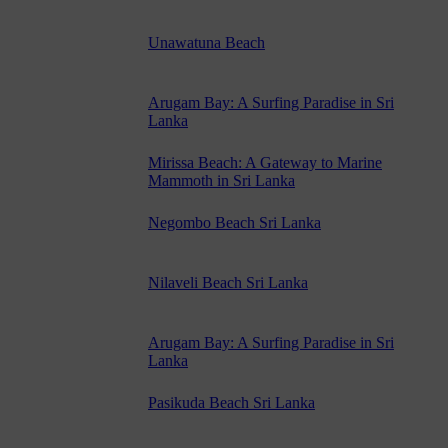
Unawatuna Beach
Arugam Bay: A Surfing Paradise in Sri
Lanka
Mirissa Beach: A Gateway to Marine
Mammoth in Sri Lanka
Negombo Beach Sri Lanka
Nilaveli Beach Sri Lanka
Arugam Bay: A Surfing Paradise in Sri
Lanka
Pasikuda Beach Sri Lanka