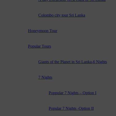
Colombo city tour Sri Lanka
Honeymoon Tour
Popular Tours
Giants of the Planet in Sri Lanka-6 Nights
7 Nights
Poppular 7 Nights – Option I
Popular 7 Nights -Option II