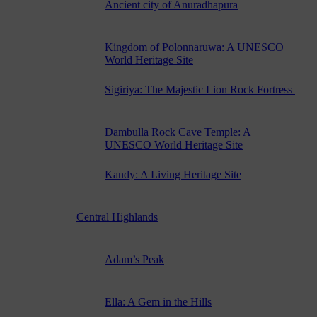
Ancient city of Anuradhapura
Kingdom of Polonnaruwa: A UNESCO
World Heritage Site
Sigiriya: The Majestic Lion Rock Fortress
Dambulla Rock Cave Temple: A
UNESCO World Heritage Site
Kandy: A Living Heritage Site
Central Highlands
Adam’s Peak
Ella: A Gem in the Hills