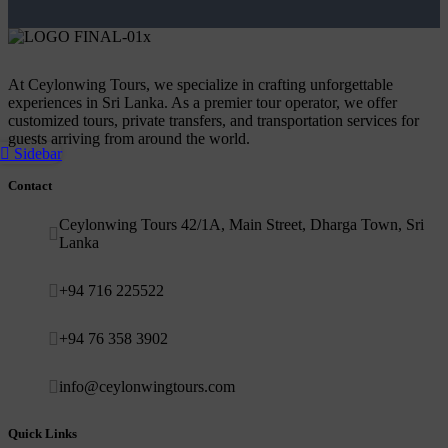
At Ceylonwing Tours, we specialize in crafting unforgettable
experiences in Sri Lanka. As a premier tour operator, we offer
customized tours, private transfers, and transportation services for
guests arriving from around the world.
Sidebar
Contact
Ceylonwing Tours 42/1A, Main Street, Dharga Town, Sri
Lanka
+94 716 225522
+94 76 358 3902
info@ceylonwingtours.com
Quick Links