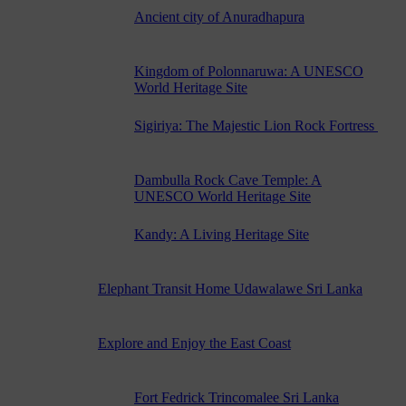
Ancient city of Anuradhapura
Kingdom of Polonnaruwa: A UNESCO
World Heritage Site
Sigiriya: The Majestic Lion Rock Fortress
Dambulla Rock Cave Temple: A
UNESCO World Heritage Site
Kandy: A Living Heritage Site
Elephant Transit Home Udawalawe Sri Lanka
Explore and Enjoy the East Coast
Fort Fedrick Trincomalee Sri Lanka