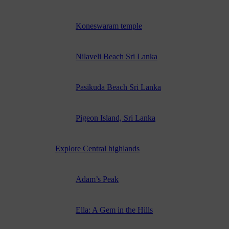
Koneswaram temple
Nilaveli Beach Sri Lanka
Pasikuda Beach Sri Lanka
Pigeon Island, Sri Lanka
Explore Central highlands
Adam’s Peak
Ella: A Gem in the Hills