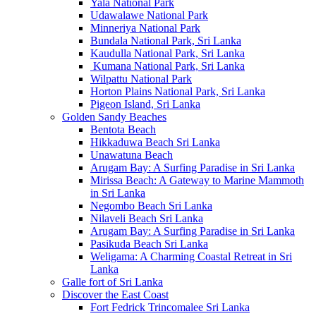
Yala National Park
Udawalawe National Park
Minneriya National Park
Bundala National Park, Sri Lanka
Kaudulla National Park, Sri Lanka
Kumana National Park, Sri Lanka
Wilpattu National Park
Horton Plains National Park, Sri Lanka
Pigeon Island, Sri Lanka
Golden Sandy Beaches
Bentota Beach
Hikkaduwa Beach Sri Lanka
Unawatuna Beach
Arugam Bay: A Surfing Paradise in Sri Lanka
Mirissa Beach: A Gateway to Marine Mammoth
in Sri Lanka
Negombo Beach Sri Lanka
Nilaveli Beach Sri Lanka
Arugam Bay: A Surfing Paradise in Sri Lanka
Pasikuda Beach Sri Lanka
Weligama: A Charming Coastal Retreat in Sri
Lanka
Galle fort of Sri Lanka
Discover the East Coast
Fort Fedrick Trincomalee Sri Lanka