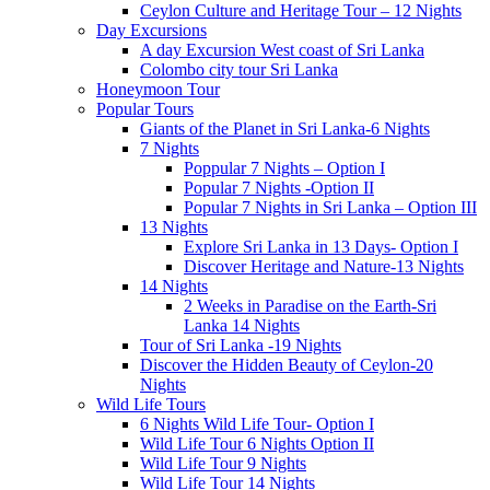
Ceylon Culture and Heritage Tour – 12 Nights
Day Excursions
A day Excursion West coast of Sri Lanka
Colombo city tour Sri Lanka
Honeymoon Tour
Popular Tours
Giants of the Planet in Sri Lanka-6 Nights
7 Nights
Poppular 7 Nights – Option I
Popular 7 Nights -Option II
Popular 7 Nights in Sri Lanka – Option III
13 Nights
Explore Sri Lanka in 13 Days- Option I
Discover Heritage and Nature-13 Nights
14 Nights
2 Weeks in Paradise on the Earth-Sri
Lanka 14 Nights
Tour of Sri Lanka -19 Nights
Discover the Hidden Beauty of Ceylon-20
Nights
Wild Life Tours
6 Nights Wild Life Tour- Option I
Wild Life Tour 6 Nights Option II
Wild Life Tour 9 Nights
Wild Life Tour 14 Nights