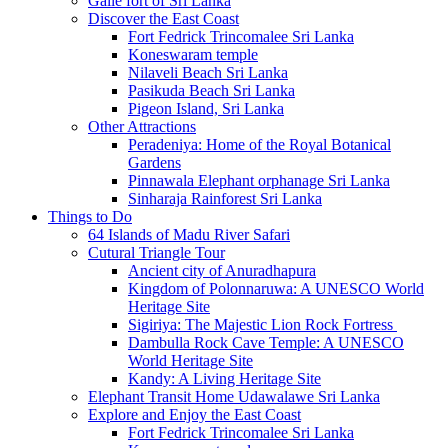
Galle fort of Sri Lanka
Discover the East Coast
Fort Fedrick Trincomalee Sri Lanka
Koneswaram temple
Nilaveli Beach Sri Lanka
Pasikuda Beach Sri Lanka
Pigeon Island, Sri Lanka
Other Attractions
Peradeniya: Home of the Royal Botanical
Gardens
Pinnawala Elephant orphanage Sri Lanka
Sinharaja Rainforest Sri Lanka
Things to Do
64 Islands of Madu River Safari
Cutural Triangle Tour
Ancient city of Anuradhapura
Kingdom of Polonnaruwa: A UNESCO World
Heritage Site
Sigiriya: The Majestic Lion Rock Fortress
Dambulla Rock Cave Temple: A UNESCO
World Heritage Site
Kandy: A Living Heritage Site
Elephant Transit Home Udawalawe Sri Lanka
Explore and Enjoy the East Coast
Fort Fedrick Trincomalee Sri Lanka