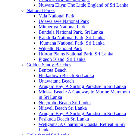
Nuwara Eliya: The Little England of Sri Lanka
National Parks
Yala National Park
Udawalawe National Park
Minneriya National Park
Bundala National Park, Sri Lanka
Kaudulla National Park, Sri Lanka
Kumana National Park, Sri Lanka
Wilpattu National Park
Horton Plains National Park, Sri Lanka
Pigeon Island, Sri Lanka
Golden Sandy Beaches
Bentota Beach
Hikkaduwa Beach Sri Lanka
Unawatuna Beach
Arugam Bay: A Surfing Paradise in Sri Lanka
Mirissa Beach: A Gateway to Marine Mammoth
in Sri Lanka
Negombo Beach Sri Lanka
Nilaveli Beach Sri Lanka
Arugam Bay: A Surfing Paradise in Sri Lanka
Pasikuda Beach Sri Lanka
Weligama: A Charming Coastal Retreat in Sri
Lanka