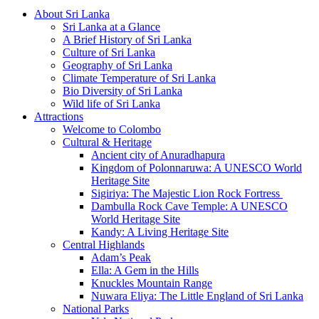
About Sri Lanka
Sri Lanka at a Glance
A Brief History of Sri Lanka
Culture of Sri Lanka
Geography of Sri Lanka
Climate Temperature of Sri Lanka
Bio Diversity of Sri Lanka
Wild life of Sri Lanka
Attractions
Welcome to Colombo
Cultural & Heritage
Ancient city of Anuradhapura
Kingdom of Polonnaruwa: A UNESCO World
Heritage Site
Sigiriya: The Majestic Lion Rock Fortress
Dambulla Rock Cave Temple: A UNESCO
World Heritage Site
Kandy: A Living Heritage Site
Central Highlands
Adam’s Peak
Ella: A Gem in the Hills
Knuckles Mountain Range
Nuwara Eliya: The Little England of Sri Lanka
National Parks