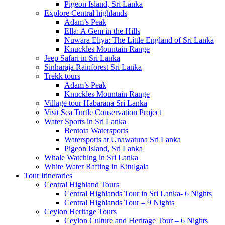
Pigeon Island, Sri Lanka
Explore Central highlands
Adam’s Peak
Ella: A Gem in the Hills
Nuwara Eliya: The Little England of Sri Lanka
Knuckles Mountain Range
Jeep Safari in Sri Lanka
Sinharaja Rainforest Sri Lanka
Trekk tours
Adam’s Peak
Knuckles Mountain Range
Village tour Habarana Sri Lanka
Visit Sea Turtle Conservation Project
Water Sports in Sri Lanka
Bentota Watersports
Watersports at Unawatuna Sri Lanka
Pigeon Island, Sri Lanka
Whale Watching in Sri Lanka
White Water Rafting in Kitulgala
Tour Itineraries
Central Highland Tours
Central Highlands Tour in Sri Lanka- 6 Nights
Central Highlands Tour – 9 Nights
Ceylon Heritage Tours
Ceylon Culture and Heritage Tour – 6 Nights