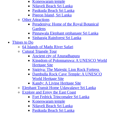
Koneswaram temple
Nilaveli Beach Sri Lanka
Pasikuda Beach Sri Lanka
Pigeon Island, Sri Lanka
Other Attractions
Peradeniya: Home of the Royal Botanical
Gardens
Pinnawala Elephant orphanage Sri Lanka
Sinharaja Rainforest Sri Lanka
Things to Do
64 Islands of Madu River Safari
Cutural Triangle Tour
Ancient city of Anuradhapura
Kingdom of Polonnaruwa: A UNESCO World
Heritage Site
Sigiriya: The Majestic Lion Rock Fortress
Dambulla Rock Cave Temple: A UNESCO
World Heritage Site
Kandy: A Living Heritage Site
Elephant Transit Home Udawalawe Sri Lanka
Explore and Enjoy the East Coast
Fort Fedrick Trincomalee Sri Lanka
Koneswaram temple
Nilaveli Beach Sri Lanka
Pasikuda Beach Sri Lanka