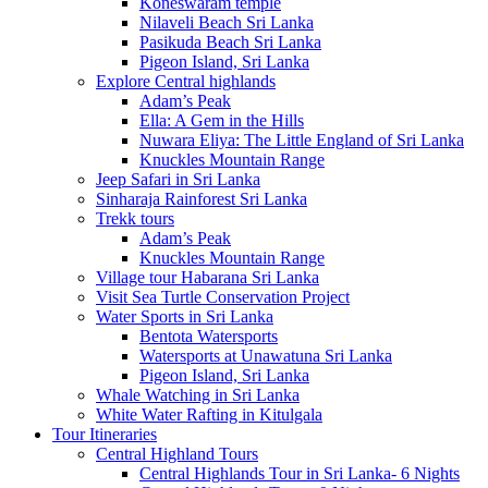
Koneswaram temple
Nilaveli Beach Sri Lanka
Pasikuda Beach Sri Lanka
Pigeon Island, Sri Lanka
Explore Central highlands
Adam’s Peak
Ella: A Gem in the Hills
Nuwara Eliya: The Little England of Sri Lanka
Knuckles Mountain Range
Jeep Safari in Sri Lanka
Sinharaja Rainforest Sri Lanka
Trekk tours
Adam’s Peak
Knuckles Mountain Range
Village tour Habarana Sri Lanka
Visit Sea Turtle Conservation Project
Water Sports in Sri Lanka
Bentota Watersports
Watersports at Unawatuna Sri Lanka
Pigeon Island, Sri Lanka
Whale Watching in Sri Lanka
White Water Rafting in Kitulgala
Tour Itineraries
Central Highland Tours
Central Highlands Tour in Sri Lanka- 6 Nights