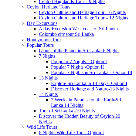
Central Highlands Tour – 9 Nights
Ceylon Heritage Tours
Ceylon Culture and Heritage Tour – 6 Nights
Ceylon Culture and Heritage Tour – 12 Nights
Day Excursions
A day Excursion West coast of Sri Lanka
Colombo city tour Sri Lanka
Honeymoon Tour
Popular Tours
Giants of the Planet in Sri Lanka-6 Nights
7 Nights
Poppular 7 Nights – Option I
Popular 7 Nights -Option II
Popular 7 Nights in Sri Lanka – Option III
13 Nights
Explore Sri Lanka in 13 Days- Option I
Discover Heritage and Nature-13 Nights
14 Nights
2 Weeks in Paradise on the Earth-Sri
Lanka 14 Nights
Tour of Sri Lanka -19 Nights
Discover the Hidden Beauty of Ceylon-20
Nights
Wild Life Tours
6 Nights Wild Life Tour- Option I