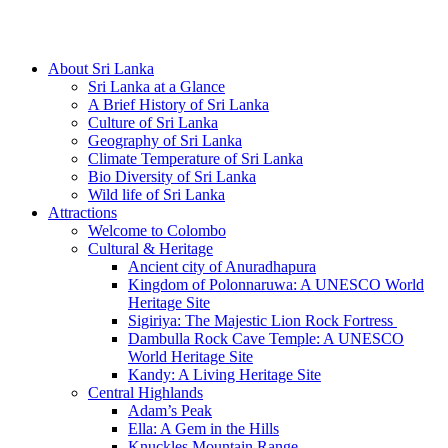
Hotline/Whatsapp: +94 716 225522
About Sri Lanka
Sri Lanka at a Glance
A Brief History of Sri Lanka
Culture of Sri Lanka
Geography of Sri Lanka
Climate Temperature of Sri Lanka
Bio Diversity of Sri Lanka
Wild life of Sri Lanka
Attractions
Welcome to Colombo
Cultural & Heritage
Ancient city of Anuradhapura
Kingdom of Polonnaruwa: A UNESCO World
Heritage Site
Sigiriya: The Majestic Lion Rock Fortress
Dambulla Rock Cave Temple: A UNESCO
World Heritage Site
Kandy: A Living Heritage Site
Central Highlands
Adam’s Peak
Ella: A Gem in the Hills
Knuckles Mountain Range