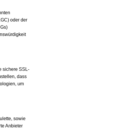
nnten
KGC) oder der
NGs)
enswürdigkeit
ne sichere SSL-
stellen, dass
nologien, um
ulette, sowie
te Anbieter