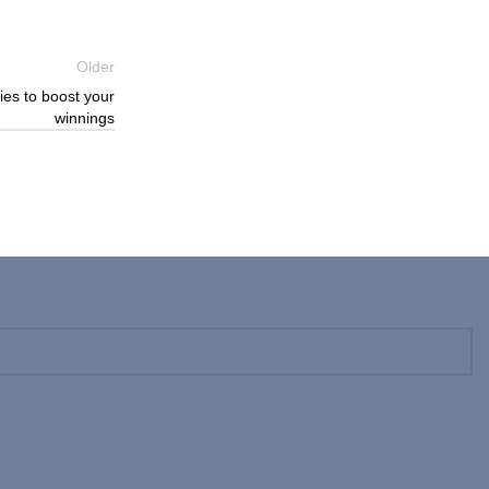
Older
ies to boost your
winnings