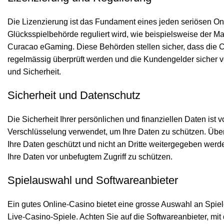
Die Lizenzierung ist das Fundament eines jeden seriösen Onl
Glücksspielbehörde reguliert wird, wie beispielsweise der
Curacao eGaming. Diese Behörden stellen sicher, dass die C
regelmässig überprüft werden und die Kundengelder sicher ve
und Sicherheit.
Sicherheit und Datenschutz
Die Sicherheit Ihrer persönlichen und finanziellen Daten ist
Verschlüsselung verwendet, um Ihre Daten zu schützen. Überp
Ihre Daten geschützt und nicht an Dritte weitergegeben werd
Ihre Daten vor unbefugtem Zugriff zu schützen.
Spielauswahl und Softwareanbieter
Ein gutes Online-Casino bietet eine grosse Auswahl an Spiel
Live-Casino-Spiele. Achten Sie auf die Softwareanbieter, m