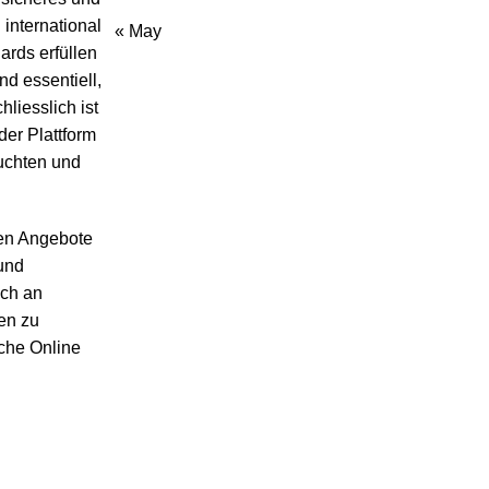
international
« May
ards erfüllen
nd essentiell,
liesslich ist
der Plattform
euchten und
nen Angebote
 und
ich an
ten zu
che Online