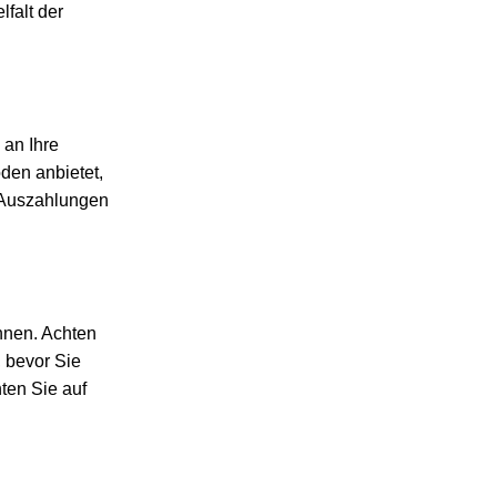
falt der
 an Ihre
den anbietet,
d Auszahlungen
hnen. Achten
 bevor Sie
ten Sie auf