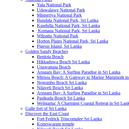
Yala National Park
Udawalawe National Park
Minneriya National Park
Bundala National Park, Sri Lanka
Kaudulla National Park, Sri Lanka
Kumana National Park, Sri Lanka
Wilpattu National Park
Horton Plains National Park, Sri Lanka
Pigeon Island, Sri Lanka
Golden Sandy Beaches
Bentota Beach
Hikkaduwa Beach Sri Lanka
Unawatuna Beach
Arugam Bay: A Surfing Paradise in Sri Lanka
Mirissa Beach: A Gateway to Marine Mammoth in
Negombo Beach Sri Lanka
Nilaveli Beach Sri Lanka
Arugam Bay: A Surfing Paradise in Sri Lanka
Pasikuda Beach Sri Lanka
Weligama: A Charming Coastal Retreat in Sri Lan
Galle fort of Sri Lanka
Discover the East Coast
Fort Fedrick Trincomalee Sri Lanka
Koneswaram temple