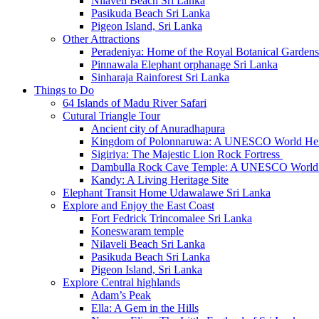
Nilaveli Beach Sri Lanka
Pasikuda Beach Sri Lanka
Pigeon Island, Sri Lanka
Other Attractions
Peradeniya: Home of the Royal Botanical Gardens
Pinnawala Elephant orphanage Sri Lanka
Sinharaja Rainforest Sri Lanka
Things to Do
64 Islands of Madu River Safari
Cutural Triangle Tour
Ancient city of Anuradhapura
Kingdom of Polonnaruwa: A UNESCO World Heri
Sigiriya: The Majestic Lion Rock Fortress
Dambulla Rock Cave Temple: A UNESCO World H
Kandy: A Living Heritage Site
Elephant Transit Home Udawalawe Sri Lanka
Explore and Enjoy the East Coast
Fort Fedrick Trincomalee Sri Lanka
Koneswaram temple
Nilaveli Beach Sri Lanka
Pasikuda Beach Sri Lanka
Pigeon Island, Sri Lanka
Explore Central highlands
Adam’s Peak
Ella: A Gem in the Hills