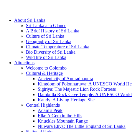
Hotline/Whatsapp: +94 716 225522
About Sri Lanka
Sri Lanka at a Glance
A Brief History of Sri Lanka
Culture of Sri Lanka
Geography of Sri Lanka
Climate Temperature of Sri Lanka
Bio Diversity of Sri Lanka
Wild life of Sri Lanka
Attractions
Welcome to Colombo
Cultural & Heritage
Ancient city of Anuradhapura
Kingdom of Polonnaruwa: A UNESCO World Heri
Sigiriya: The Majestic Lion Rock Fortress
Dambulla Rock Cave Temple: A UNESCO World H
Kandy: A Living Heritage Site
Central Highlands
Adam’s Peak
Ella: A Gem in the Hills
Knuckles Mountain Range
Nuwara Eliya: The Little England of Sri Lanka
National Parks