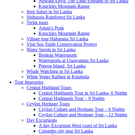
Nuwara Eliya: The Little England of Sri Lanka
Knuckles Mountain Range
Jeep Safari in Sri Lanka
Sinharaja Rainforest Sri Lanka
Trekk tours
Adam’s Peak
Knuckles Mountain Range
Village tour Habarana Sri Lanka
Visit Sea Turtle Conservation Project
Water Sports in Sri Lanka
Bentota Watersports
Watersports at Unawatuna Sri Lanka
Pigeon Island, Sri Lanka
Whale Watching in Sri Lanka
White Water Rafting in Kitulgala
Tour Itineraries
Central Highland Tours
Central Highlands Tour in Sri Lanka- 6 Nights
Central Highlands Tour – 9 Nights
Ceylon Heritage Tours
Ceylon Culture and Heritage Tour – 6 Nights
Ceylon Culture and Heritage Tour – 12 Nights
Day Excursions
A day Excursion West coast of Sri Lanka
Colombo city tour Sri Lanka