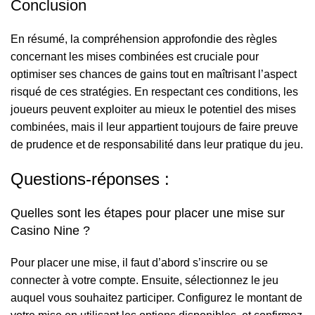
Conclusion
En résumé, la compréhension approfondie des règles
concernant les mises combinées est cruciale pour
optimiser ses chances de gains tout en maîtrisant l’aspect
risqué de ces stratégies. En respectant ces conditions, les
joueurs peuvent exploiter au mieux le potentiel des mises
combinées, mais il leur appartient toujours de faire preuve
de prudence et de responsabilité dans leur pratique du jeu.
Questions-réponses :
Quelles sont les étapes pour placer une mise sur
Casino Nine ?
Pour placer une mise, il faut d’abord s’inscrire ou se
connecter à votre compte. Ensuite, sélectionnez le jeu
auquel vous souhaitez participer. Configurez le montant de