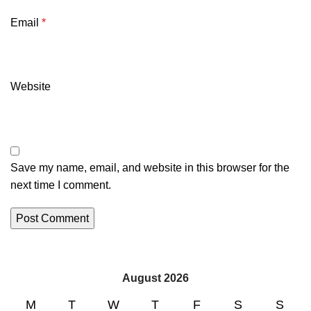
Email
*
Website
Save my name, email, and website in this browser for the
next time I comment.
August 2026
M
T
W
T
F
S
S