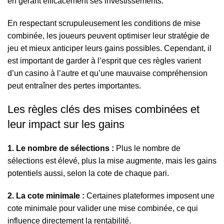
en gérant efficacement ses investissements.
En respectant scrupuleusement les conditions de mise
combinée, les joueurs peuvent optimiser leur stratégie de
jeu et mieux anticiper leurs gains possibles. Cependant, il
est important de garder à l’esprit que ces règles varient
d’un casino à l’autre et qu’une mauvaise compréhension
peut entraîner des pertes importantes.
Les règles clés des mises combinées et
leur impact sur les gains
1. Le nombre de sélections :
Plus le nombre de
sélections est élevé, plus la mise augmente, mais les gains
potentiels aussi, selon la cote de chaque pari.
2. La cote minimale :
Certaines plateformes imposent une
cote minimale pour valider une mise combinée, ce qui
influence directement la rentabilité.