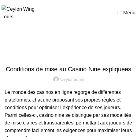
Menu
Blog
UNCATEGORIZED
Conditions de mise au Casino Nine expliquées
Ceylonadmin
Le monde des casinos en ligne regorge de différentes
plateformes, chacune proposant ses propres règles et
conditions pour optimiser l’expérience de ses joueurs.
Parmi celles-ci,
casino nine
se distingue par ses modalités
de mise claires et transparentes, permettant aux joueurs de
comprendre facilement les exigences pour maximiser leurs