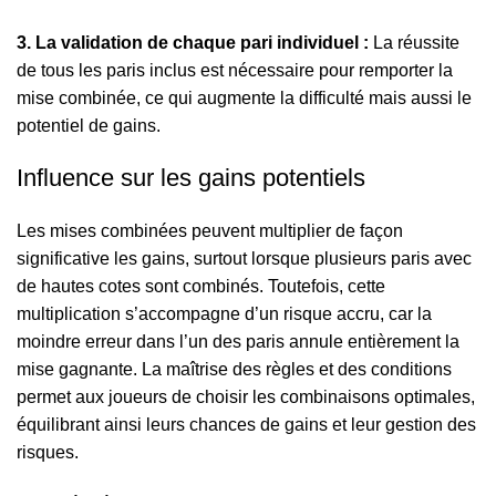
3. La validation de chaque pari individuel :
La réussite
de tous les paris inclus est nécessaire pour remporter la
mise combinée, ce qui augmente la difficulté mais aussi le
potentiel de gains.
Influence sur les gains potentiels
Les mises combinées peuvent multiplier de façon
significative les gains, surtout lorsque plusieurs paris avec
de hautes cotes sont combinés. Toutefois, cette
multiplication s’accompagne d’un risque accru, car la
moindre erreur dans l’un des paris annule entièrement la
mise gagnante. La maîtrise des règles et des conditions
permet aux joueurs de choisir les combinaisons optimales,
équilibrant ainsi leurs chances de gains et leur gestion des
risques.