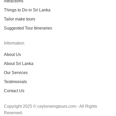
Attractions
Things to Do in Sri Lanka
Tailor make tours
Suggested Tour Itineraries
Information
About Us
About Sri Lanka
Our Services
Testimonials
Contact Us
Copyright 2025 © ceylonwingtours.com - All Rights
Reserved.