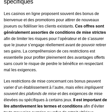
spécifiques
Les casinos en ligne proposent souvent des bonus de
bienvenue et des promotions pour attirer de nouveaux
joueurs ou fidéliser les clients existants.
Ces offres sont
généralement assorties de conditions de mise strictes
afin de limiter les risques pour l’opérateur et de s’assurer
que le joueur s’engage réellement avant de pouvoir retirer
ses gains. La compréhension de ces restrictions est
essentielle pour profiter pleinement des avantages offerts
sans courir le risque de perdre le bénéfice en respectant
mal les exigences.
Les restrictions de mise concernant ces bonus peuvent
varier d’un établissement à l’autre, mais
elles impliquent
souvent des plafonds de mise
et des exigences de mise
élevées ou spécifiques à certains jeux.
Il est important de
lire attentivement les termes et conditions
afin d’éviter