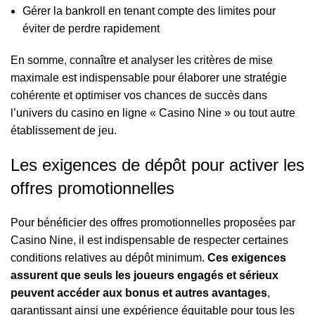
Gérer la bankroll en tenant compte des limites pour
éviter de perdre rapidement
En somme, connaître et analyser les critères de mise
maximale est indispensable pour élaborer une stratégie
cohérente et optimiser vos chances de succès dans
l’univers du casino en ligne « Casino Nine » ou tout autre
établissement de jeu.
Les exigences de dépôt pour activer les
offres promotionnelles
Pour bénéficier des offres promotionnelles proposées par
Casino Nine, il est indispensable de respecter certaines
conditions relatives au dépôt minimum.
Ces exigences
assurent que seuls les joueurs engagés et sérieux
peuvent accéder aux bonus et autres avantages
,
garantissant ainsi une expérience équitable pour tous les