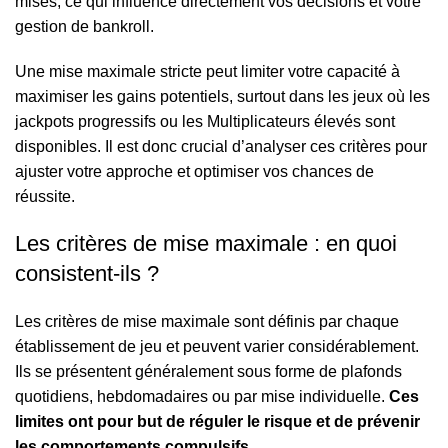
mises, ce qui influence directement vos décisions et votre
gestion de bankroll.
Une mise maximale stricte peut limiter votre capacité à
maximiser les gains potentiels, surtout dans les jeux où les
jackpots progressifs ou les Multiplicateurs élevés sont
disponibles. Il est donc crucial d’analyser ces critères pour
ajuster votre approche et optimiser vos chances de
réussite.
Les critères de mise maximale : en quoi
consistent-ils ?
Les critères de mise maximale sont définis par chaque
établissement de jeu et peuvent varier considérablement.
Ils se présentent généralement sous forme de plafonds
quotidiens, hebdomadaires ou par mise individuelle.
Ces
limites ont pour but de réguler le risque et de prévenir
les comportements compulsifs.