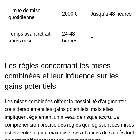
Limite de mise
2000 €
Jusqu’à 48 heures
quotidienne
Temps avant retrait
24-48
–
après mise
heures
Les règles concernant les mises
combinées et leur influence sur les
gains potentiels
Les mises combinées offrent la possibilité d’augmenter
considérablement les gains potentiels, mais elles
impliquent également un niveau de risque accru. La
compréhension précise des règles qui régissent ces mises
est essentielle pour maximiser ses chances de succès tout