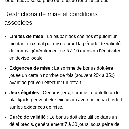
toute mauvaise surprise ou refus de retrait ultérieur.
Restrictions de mise et conditions
associées
Limites de mise :
La plupart des casinos stipulent un
montant maximal par mise durant la période de validité
du bonus, généralement de 5 à 10 euros ou l’équivalent
en devise locale.
Exigences de mise :
La somme de bonus doit être
jouée un certain nombre de fois (souvent 20x à 35x)
avant de pouvoir effectuer un retrait.
Jeux éligibles :
Certains jeux, comme la roulette ou le
blackjack, peuvent être exclus ou avoir un impact réduit
sur les exigences de mise.
Durée de validité :
Le bonus doit être utilisé dans un
délai précis, généralement 7 à 30 jours, sous peine de