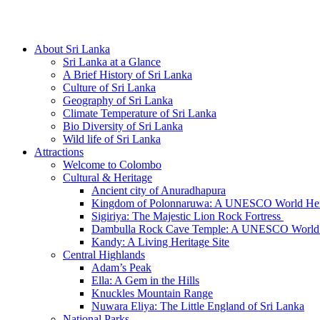
Hotline/Whatsapp: +94 716 225522
About Sri Lanka
Sri Lanka at a Glance
A Brief History of Sri Lanka
Culture of Sri Lanka
Geography of Sri Lanka
Climate Temperature of Sri Lanka
Bio Diversity of Sri Lanka
Wild life of Sri Lanka
Attractions
Welcome to Colombo
Cultural & Heritage
Ancient city of Anuradhapura
Kingdom of Polonnaruwa: A UNESCO World Heri
Sigiriya: The Majestic Lion Rock Fortress
Dambulla Rock Cave Temple: A UNESCO World H
Kandy: A Living Heritage Site
Central Highlands
Adam’s Peak
Ella: A Gem in the Hills
Knuckles Mountain Range
Nuwara Eliya: The Little England of Sri Lanka
National Parks