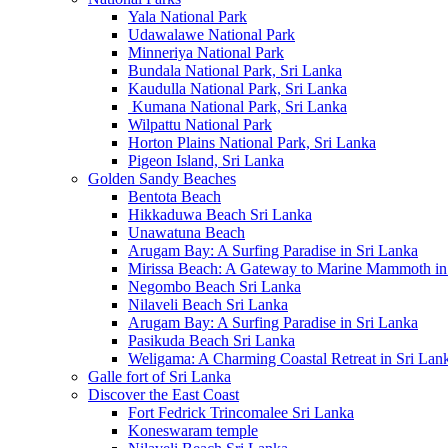
Yala National Park
Udawalawe National Park
Minneriya National Park
Bundala National Park, Sri Lanka
Kaudulla National Park, Sri Lanka
Kumana National Park, Sri Lanka
Wilpattu National Park
Horton Plains National Park, Sri Lanka
Pigeon Island, Sri Lanka
Golden Sandy Beaches
Bentota Beach
Hikkaduwa Beach Sri Lanka
Unawatuna Beach
Arugam Bay: A Surfing Paradise in Sri Lanka
Mirissa Beach: A Gateway to Marine Mammoth in
Negombo Beach Sri Lanka
Nilaveli Beach Sri Lanka
Arugam Bay: A Surfing Paradise in Sri Lanka
Pasikuda Beach Sri Lanka
Weligama: A Charming Coastal Retreat in Sri Lan
Galle fort of Sri Lanka
Discover the East Coast
Fort Fedrick Trincomalee Sri Lanka
Koneswaram temple