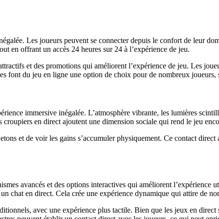
inégalée. Les joueurs peuvent se connecter depuis le confort de leur dom
out en offrant un accès 24 heures sur 24 à l’expérience de jeu.
tractifs et des promotions qui améliorent l’expérience de jeu. Les joueu
ages font du jeu en ligne une option de choix pour de nombreux joueurs, s
périence immersive inégalée. L’atmosphère vibrante, les lumières scintil
es croupiers en direct ajoutent une dimension sociale qui rend le jeu enc
s jetons et de voir les gains s’accumuler physiquement. Ce contact direct 
ismes avancés et des options interactives qui améliorent l’expérience uti
via un chat en direct. Cela crée une expérience dynamique qui attire de
aditionnels, avec une expérience plus tactile. Bien que les jeux en direc
stres peuvent établir un contact direct avec les joueurs, ce qui peut enri