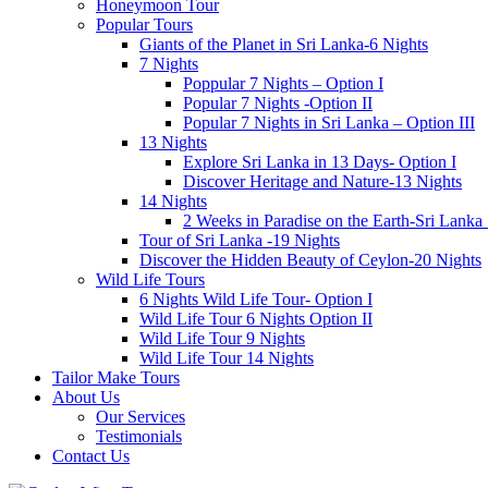
Honeymoon Tour
Popular Tours
Giants of the Planet in Sri Lanka-6 Nights
7 Nights
Poppular 7 Nights – Option I
Popular 7 Nights -Option II
Popular 7 Nights in Sri Lanka – Option III
13 Nights
Explore Sri Lanka in 13 Days- Option I
Discover Heritage and Nature-13 Nights
14 Nights
2 Weeks in Paradise on the Earth-Sri Lanka
Tour of Sri Lanka -19 Nights
Discover the Hidden Beauty of Ceylon-20 Nights
Wild Life Tours
6 Nights Wild Life Tour- Option I
Wild Life Tour 6 Nights Option II
Wild Life Tour 9 Nights
Wild Life Tour 14 Nights
Tailor Make Tours
About Us
Our Services
Testimonials
Contact Us