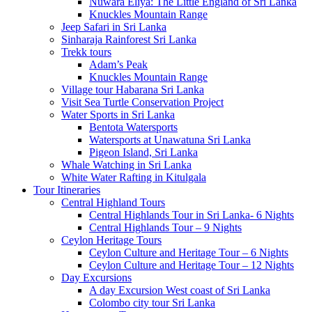
Nuwara Eliya: The Little England of Sri Lanka
Knuckles Mountain Range
Jeep Safari in Sri Lanka
Sinharaja Rainforest Sri Lanka
Trekk tours
Adam’s Peak
Knuckles Mountain Range
Village tour Habarana Sri Lanka
Visit Sea Turtle Conservation Project
Water Sports in Sri Lanka
Bentota Watersports
Watersports at Unawatuna Sri Lanka
Pigeon Island, Sri Lanka
Whale Watching in Sri Lanka
White Water Rafting in Kitulgala
Tour Itineraries
Central Highland Tours
Central Highlands Tour in Sri Lanka- 6 Nights
Central Highlands Tour – 9 Nights
Ceylon Heritage Tours
Ceylon Culture and Heritage Tour – 6 Nights
Ceylon Culture and Heritage Tour – 12 Nights
Day Excursions
A day Excursion West coast of Sri Lanka
Colombo city tour Sri Lanka