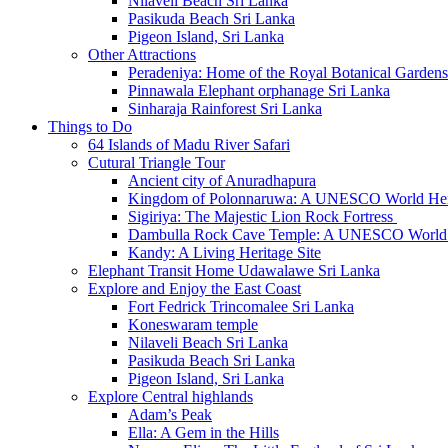
Nilaveli Beach Sri Lanka
Pasikuda Beach Sri Lanka
Pigeon Island, Sri Lanka
Other Attractions
Peradeniya: Home of the Royal Botanical Gardens
Pinnawala Elephant orphanage Sri Lanka
Sinharaja Rainforest Sri Lanka
Things to Do
64 Islands of Madu River Safari
Cutural Triangle Tour
Ancient city of Anuradhapura
Kingdom of Polonnaruwa: A UNESCO World Heri
Sigiriya: The Majestic Lion Rock Fortress
Dambulla Rock Cave Temple: A UNESCO World H
Kandy: A Living Heritage Site
Elephant Transit Home Udawalawe Sri Lanka
Explore and Enjoy the East Coast
Fort Fedrick Trincomalee Sri Lanka
Koneswaram temple
Nilaveli Beach Sri Lanka
Pasikuda Beach Sri Lanka
Pigeon Island, Sri Lanka
Explore Central highlands
Adam’s Peak
Ella: A Gem in the Hills