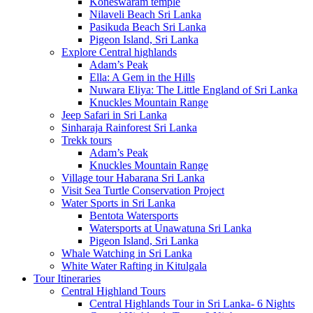
Koneswaram temple
Nilaveli Beach Sri Lanka
Pasikuda Beach Sri Lanka
Pigeon Island, Sri Lanka
Explore Central highlands
Adam’s Peak
Ella: A Gem in the Hills
Nuwara Eliya: The Little England of Sri Lanka
Knuckles Mountain Range
Jeep Safari in Sri Lanka
Sinharaja Rainforest Sri Lanka
Trekk tours
Adam’s Peak
Knuckles Mountain Range
Village tour Habarana Sri Lanka
Visit Sea Turtle Conservation Project
Water Sports in Sri Lanka
Bentota Watersports
Watersports at Unawatuna Sri Lanka
Pigeon Island, Sri Lanka
Whale Watching in Sri Lanka
White Water Rafting in Kitulgala
Tour Itineraries
Central Highland Tours
Central Highlands Tour in Sri Lanka- 6 Nights