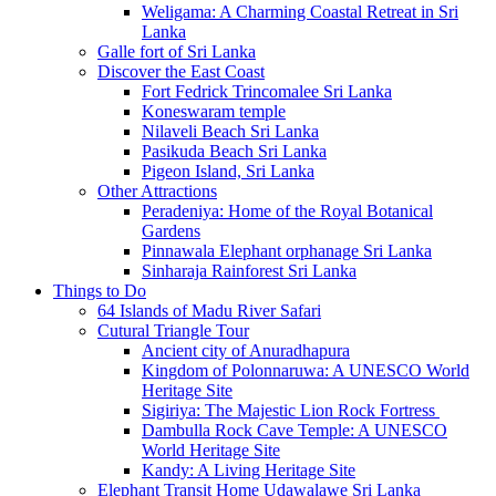
Weligama: A Charming Coastal Retreat in Sri
Lanka
Galle fort of Sri Lanka
Discover the East Coast
Fort Fedrick Trincomalee Sri Lanka
Koneswaram temple
Nilaveli Beach Sri Lanka
Pasikuda Beach Sri Lanka
Pigeon Island, Sri Lanka
Other Attractions
Peradeniya: Home of the Royal Botanical
Gardens
Pinnawala Elephant orphanage Sri Lanka
Sinharaja Rainforest Sri Lanka
Things to Do
64 Islands of Madu River Safari
Cutural Triangle Tour
Ancient city of Anuradhapura
Kingdom of Polonnaruwa: A UNESCO World
Heritage Site
Sigiriya: The Majestic Lion Rock Fortress
Dambulla Rock Cave Temple: A UNESCO
World Heritage Site
Kandy: A Living Heritage Site
Elephant Transit Home Udawalawe Sri Lanka