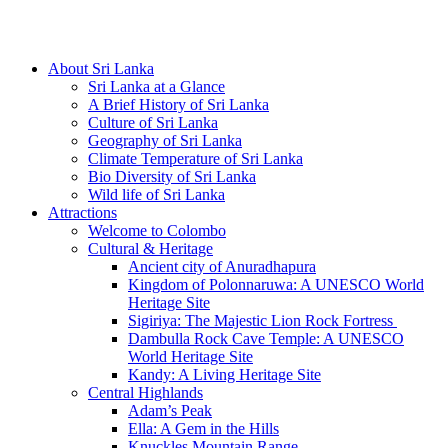
Hotline/Whatsapp: +94 716 225522
About Sri Lanka
Sri Lanka at a Glance
A Brief History of Sri Lanka
Culture of Sri Lanka
Geography of Sri Lanka
Climate Temperature of Sri Lanka
Bio Diversity of Sri Lanka
Wild life of Sri Lanka
Attractions
Welcome to Colombo
Cultural & Heritage
Ancient city of Anuradhapura
Kingdom of Polonnaruwa: A UNESCO World
Heritage Site
Sigiriya: The Majestic Lion Rock Fortress
Dambulla Rock Cave Temple: A UNESCO
World Heritage Site
Kandy: A Living Heritage Site
Central Highlands
Adam’s Peak
Ella: A Gem in the Hills
Knuckles Mountain Range