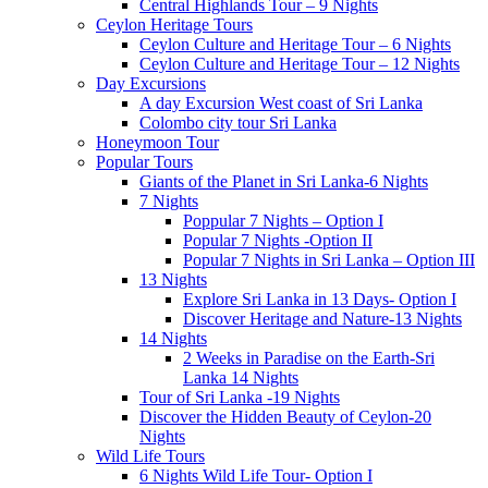
Central Highlands Tour – 9 Nights
Ceylon Heritage Tours
Ceylon Culture and Heritage Tour – 6 Nights
Ceylon Culture and Heritage Tour – 12 Nights
Day Excursions
A day Excursion West coast of Sri Lanka
Colombo city tour Sri Lanka
Honeymoon Tour
Popular Tours
Giants of the Planet in Sri Lanka-6 Nights
7 Nights
Poppular 7 Nights – Option I
Popular 7 Nights -Option II
Popular 7 Nights in Sri Lanka – Option III
13 Nights
Explore Sri Lanka in 13 Days- Option I
Discover Heritage and Nature-13 Nights
14 Nights
2 Weeks in Paradise on the Earth-Sri
Lanka 14 Nights
Tour of Sri Lanka -19 Nights
Discover the Hidden Beauty of Ceylon-20
Nights
Wild Life Tours
6 Nights Wild Life Tour- Option I