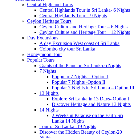
Central Highland Tours
Central Highlands Tour in Sri Lanka- 6 Nights
Central Highlands Tour – 9 Nights
Ceylon Heritage Tours
Ceylon Culture and Heritage Tour – 6 Nights
Ceylon Culture and Heritage Tour – 12 Nights
Day Excursions
A day Excursion West coast of Sri Lanka
Colombo city tour Sri Lanka
Honeymoon Tour
Popular Tours
Giants of the Planet in Sri Lanka-6 Nights
7 Nights
Poppular 7 Nights – Option I
Popular 7 Nights -Option II
Popular 7 Nights in Sri Lanka – Option III
13 Nights
Explore Sri Lanka in 13 Days- Option I
Discover Heritage and Nature-13 Nights
14 Nights
2 Weeks in Paradise on the Earth-Sri
Lanka 14 Nights
Tour of Sri Lanka -19 Nights
Discover the Hidden Beauty of Ceylon-20
Nights