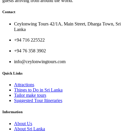
guests arriving from around the world.
Contact
Ceylonwing Tours 42/1A, Main Street, Dharga Town, Sri
Lanka
+94 716 225522
+94 76 358 3902
info@ceylonwingtours.com
Quick Links
Attractions
Things to Do in Sri Lanka
Tailor make tours
Suggested Tour Itineraries
Information
About Us
About Sri Lanka