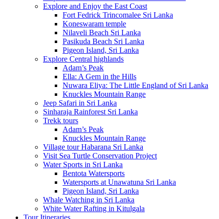
Explore and Enjoy the East Coast
Fort Fedrick Trincomalee Sri Lanka
Koneswaram temple
Nilaveli Beach Sri Lanka
Pasikuda Beach Sri Lanka
Pigeon Island, Sri Lanka
Explore Central highlands
Adam’s Peak
Ella: A Gem in the Hills
Nuwara Eliya: The Little England of Sri Lanka
Knuckles Mountain Range
Jeep Safari in Sri Lanka
Sinharaja Rainforest Sri Lanka
Trekk tours
Adam’s Peak
Knuckles Mountain Range
Village tour Habarana Sri Lanka
Visit Sea Turtle Conservation Project
Water Sports in Sri Lanka
Bentota Watersports
Watersports at Unawatuna Sri Lanka
Pigeon Island, Sri Lanka
Whale Watching in Sri Lanka
White Water Rafting in Kitulgala
Tour Itineraries