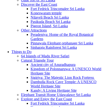
Galle fort of Sri Lanka
Discover the East Coast
Fort Fedrick Trincomalee Sri Lanka
Koneswaram temple
Nilaveli Beach Sri Lanka
Pasikuda Beach Sri Lanka
Pigeon Island, Sri Lanka
Other Attractions
Peradeniya: Home of the Royal Botanical
Gardens
Pinnawala Elephant orphanage Sri Lanka
Sinharaja Rainforest Sri Lanka
Things to Do
64 Islands of Madu River Safari
Cutural Triangle Tour
Ancient city of Anuradhapura
Kingdom of Polonnaruwa: A UNESCO World
Heritage Site
Sigiriya: The Majestic Lion Rock Fortress
Dambulla Rock Cave Temple: A UNESCO
World Heritage Site
Kandy: A Living Heritage Site
Elephant Transit Home Udawalawe Sri Lanka
Explore and Enjoy the East Coast
Fort Fedrick Trincomalee Sri Lanka