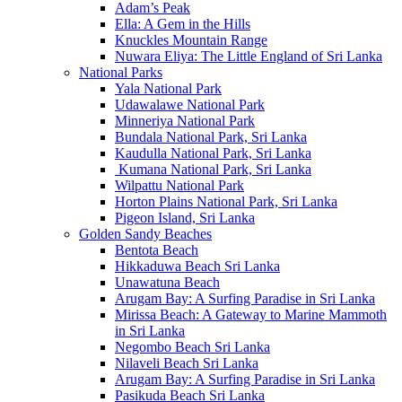
Adam’s Peak
Ella: A Gem in the Hills
Knuckles Mountain Range
Nuwara Eliya: The Little England of Sri Lanka
National Parks
Yala National Park
Udawalawe National Park
Minneriya National Park
Bundala National Park, Sri Lanka
Kaudulla National Park, Sri Lanka
Kumana National Park, Sri Lanka
Wilpattu National Park
Horton Plains National Park, Sri Lanka
Pigeon Island, Sri Lanka
Golden Sandy Beaches
Bentota Beach
Hikkaduwa Beach Sri Lanka
Unawatuna Beach
Arugam Bay: A Surfing Paradise in Sri Lanka
Mirissa Beach: A Gateway to Marine Mammoth
in Sri Lanka
Negombo Beach Sri Lanka
Nilaveli Beach Sri Lanka
Arugam Bay: A Surfing Paradise in Sri Lanka
Pasikuda Beach Sri Lanka