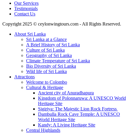
Our Services
Testimonials
Contact Us
Copyright 2025 © ceylonwingtours.com - All Rights Reserved.
About Sri Lanka
Sri Lanka at a Glance
A Brief History of Sri Lanka
Culture of Sri Lanka
Geography of Sri Lanka
Climate Temperature of Sri Lanka
Bio Diversity of Sri Lanka
Wild life of Sri Lanka
Attractions
Welcome to Colombo
Cultural & Heritage
Ancient city of Anuradhapura
Kingdom of Polonnaruwa: A UNESCO World
Heritage Site
Sigiriya: The Majestic Lion Rock Fortress
Dambulla Rock Cave Temple: A UNESCO
World Heritage Site
Kandy: A Living Heritage Site
Central Highlands