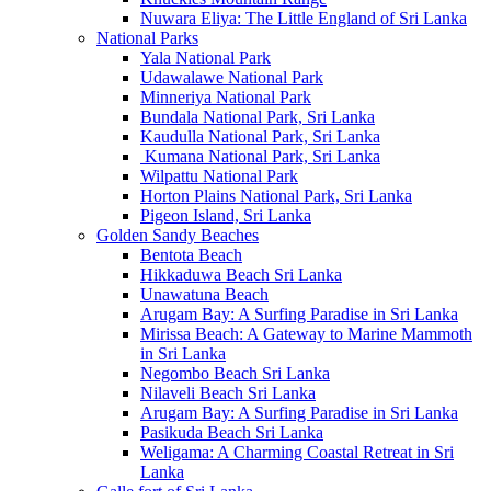
Nuwara Eliya: The Little England of Sri Lanka
National Parks
Yala National Park
Udawalawe National Park
Minneriya National Park
Bundala National Park, Sri Lanka
Kaudulla National Park, Sri Lanka
Kumana National Park, Sri Lanka
Wilpattu National Park
Horton Plains National Park, Sri Lanka
Pigeon Island, Sri Lanka
Golden Sandy Beaches
Bentota Beach
Hikkaduwa Beach Sri Lanka
Unawatuna Beach
Arugam Bay: A Surfing Paradise in Sri Lanka
Mirissa Beach: A Gateway to Marine Mammoth
in Sri Lanka
Negombo Beach Sri Lanka
Nilaveli Beach Sri Lanka
Arugam Bay: A Surfing Paradise in Sri Lanka
Pasikuda Beach Sri Lanka
Weligama: A Charming Coastal Retreat in Sri
Lanka