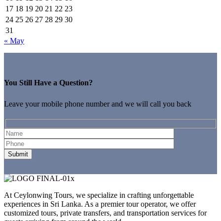
17
18
19
20
21
22
23
24
25
26
27
28
29
30
31
« May
You Still Have a Question?
Leave your mobile phone number and we will call you back
At Ceylonwing Tours, we specialize in crafting unforgettable
experiences in Sri Lanka. As a premier tour operator, we offer
customized tours, private transfers, and transportation services for