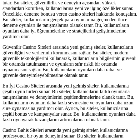
tutar. Bu siteler, güvenilirlik ve deneyim açısından yüksek
standartları korurken, kullanıcılarına yeni ve ilginç özellikler sunar.
Öncelikle, deneme bonusu veren casino siteleri hakkında konuşalım.
Bu siteler, kullanıcıların gerçek para oyunlarına geçmeden önce
deneme oyunları ile tanışmalarına olanak tanır. Bu, kullanıcıların
oyunları daha iyi öğrenmelerine ve stratejilerini geliştirmelerine
yardımcı olur.
Güvenilir Casino Siteleri arasında yeni gelmiş siteler, kullanıcıların
güvenliğini ve verilerinin korunmasını sağlar. Bu siteler, modern
güvenlik teknolojilerini kullanarak, kullanıcıların bilgilerinin güvenli
bir ortamda tutulmasını ve oyunların sıfır riskli bir ortamda
oynanmasını sağlar. Bu, kullanıcıların oyunları daha rahat ve
güvenle deneyimleyebilmesine olanak tanır.
En İyi Casino Siteleri arasında yeni gelmiş siteler, kullanıcılarına
çeşitli oyun türleri sunar. Bu siteler, kullanıcıların farklı oyunlarla
tanışmalarına ve deneyimlerini çeşitlendirmelerine olanak tanır. Bu,
kullanıcıların oyunları daha fazla sevmesine ve oyunları daha uzun
süre oynamasına yardımcı olur. Ayrıca, bu siteler, kullanıcılarına
çeşitli bonus ve kampanyalar sunar. Bu, kullanıcıların oyunları daha
fazla oynayarak kazançlarını artırmalarına olanak tanır.
Casino Bahis Siteleri arasında yeni gelmiş siteler, kullanıcılarına
profesyonel bir oyun deneyimi sunar. Bu siteler, kullanıcıların