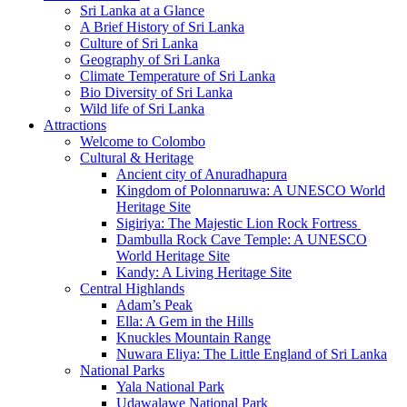
Sri Lanka at a Glance
A Brief History of Sri Lanka
Culture of Sri Lanka
Geography of Sri Lanka
Climate Temperature of Sri Lanka
Bio Diversity of Sri Lanka
Wild life of Sri Lanka
Attractions
Welcome to Colombo
Cultural & Heritage
Ancient city of Anuradhapura
Kingdom of Polonnaruwa: A UNESCO World
Heritage Site
Sigiriya: The Majestic Lion Rock Fortress
Dambulla Rock Cave Temple: A UNESCO
World Heritage Site
Kandy: A Living Heritage Site
Central Highlands
Adam’s Peak
Ella: A Gem in the Hills
Knuckles Mountain Range
Nuwara Eliya: The Little England of Sri Lanka
National Parks
Yala National Park
Udawalawe National Park