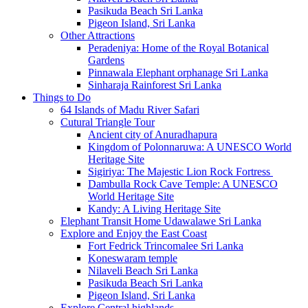
Pasikuda Beach Sri Lanka
Pigeon Island, Sri Lanka
Other Attractions
Peradeniya: Home of the Royal Botanical
Gardens
Pinnawala Elephant orphanage Sri Lanka
Sinharaja Rainforest Sri Lanka
Things to Do
64 Islands of Madu River Safari
Cutural Triangle Tour
Ancient city of Anuradhapura
Kingdom of Polonnaruwa: A UNESCO World
Heritage Site
Sigiriya: The Majestic Lion Rock Fortress
Dambulla Rock Cave Temple: A UNESCO
World Heritage Site
Kandy: A Living Heritage Site
Elephant Transit Home Udawalawe Sri Lanka
Explore and Enjoy the East Coast
Fort Fedrick Trincomalee Sri Lanka
Koneswaram temple
Nilaveli Beach Sri Lanka
Pasikuda Beach Sri Lanka
Pigeon Island, Sri Lanka
Explore Central highlands