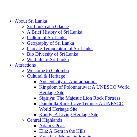
Hotline/Whatsapp: +94 716 225522
About Sri Lanka
Sri Lanka at a Glance
A Brief History of Sri Lanka
Culture of Sri Lanka
Geography of Sri Lanka
Climate Temperature of Sri Lanka
Bio Diversity of Sri Lanka
Wild life of Sri Lanka
Attractions
Welcome to Colombo
Cultural & Heritage
Ancient city of Anuradhapura
Kingdom of Polonnaruwa: A UNESCO World
Heritage Site
Sigiriya: The Majestic Lion Rock Fortress
Dambulla Rock Cave Temple: A UNESCO
World Heritage Site
Kandy: A Living Heritage Site
Central Highlands
Adam’s Peak
Ella: A Gem in the Hills
Knuckles Mountain Range