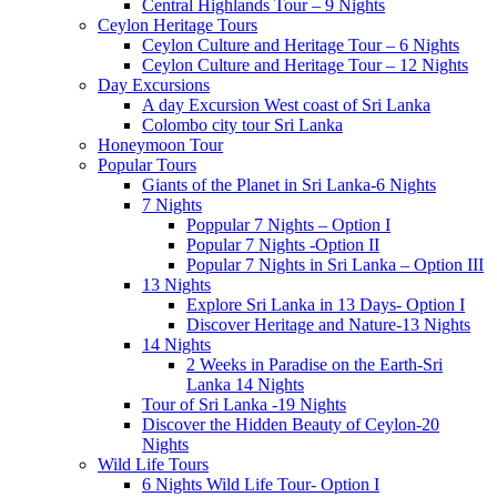
Central Highlands Tour – 9 Nights
Ceylon Heritage Tours
Ceylon Culture and Heritage Tour – 6 Nights
Ceylon Culture and Heritage Tour – 12 Nights
Day Excursions
A day Excursion West coast of Sri Lanka
Colombo city tour Sri Lanka
Honeymoon Tour
Popular Tours
Giants of the Planet in Sri Lanka-6 Nights
7 Nights
Poppular 7 Nights – Option I
Popular 7 Nights -Option II
Popular 7 Nights in Sri Lanka – Option III
13 Nights
Explore Sri Lanka in 13 Days- Option I
Discover Heritage and Nature-13 Nights
14 Nights
2 Weeks in Paradise on the Earth-Sri
Lanka 14 Nights
Tour of Sri Lanka -19 Nights
Discover the Hidden Beauty of Ceylon-20
Nights
Wild Life Tours
6 Nights Wild Life Tour- Option I