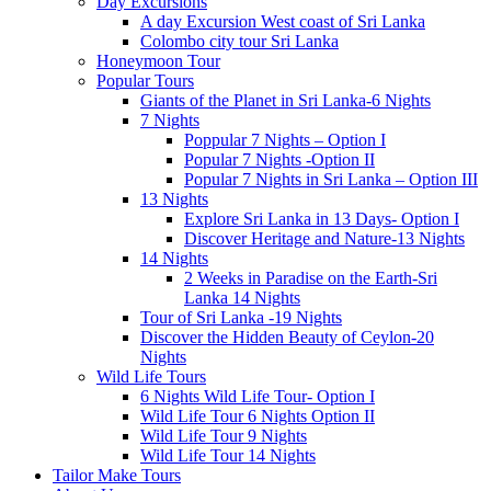
Day Excursions
A day Excursion West coast of Sri Lanka
Colombo city tour Sri Lanka
Honeymoon Tour
Popular Tours
Giants of the Planet in Sri Lanka-6 Nights
7 Nights
Poppular 7 Nights – Option I
Popular 7 Nights -Option II
Popular 7 Nights in Sri Lanka – Option III
13 Nights
Explore Sri Lanka in 13 Days- Option I
Discover Heritage and Nature-13 Nights
14 Nights
2 Weeks in Paradise on the Earth-Sri
Lanka 14 Nights
Tour of Sri Lanka -19 Nights
Discover the Hidden Beauty of Ceylon-20
Nights
Wild Life Tours
6 Nights Wild Life Tour- Option I
Wild Life Tour 6 Nights Option II
Wild Life Tour 9 Nights
Wild Life Tour 14 Nights
Tailor Make Tours