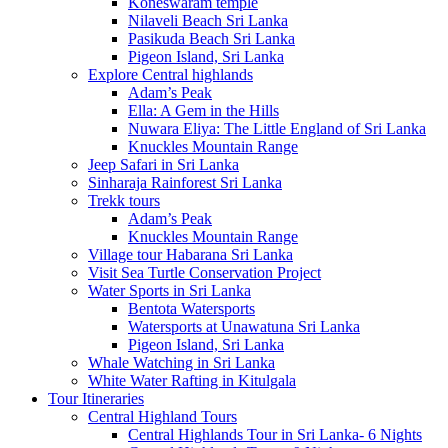
Koneswaram temple
Nilaveli Beach Sri Lanka
Pasikuda Beach Sri Lanka
Pigeon Island, Sri Lanka
Explore Central highlands
Adam’s Peak
Ella: A Gem in the Hills
Nuwara Eliya: The Little England of Sri Lanka
Knuckles Mountain Range
Jeep Safari in Sri Lanka
Sinharaja Rainforest Sri Lanka
Trekk tours
Adam’s Peak
Knuckles Mountain Range
Village tour Habarana Sri Lanka
Visit Sea Turtle Conservation Project
Water Sports in Sri Lanka
Bentota Watersports
Watersports at Unawatuna Sri Lanka
Pigeon Island, Sri Lanka
Whale Watching in Sri Lanka
White Water Rafting in Kitulgala
Tour Itineraries
Central Highland Tours
Central Highlands Tour in Sri Lanka- 6 Nights