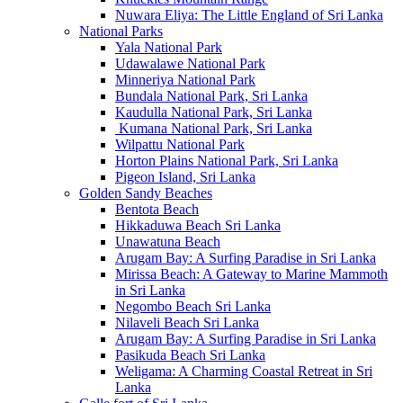
Nuwara Eliya: The Little England of Sri Lanka
National Parks
Yala National Park
Udawalawe National Park
Minneriya National Park
Bundala National Park, Sri Lanka
Kaudulla National Park, Sri Lanka
Kumana National Park, Sri Lanka
Wilpattu National Park
Horton Plains National Park, Sri Lanka
Pigeon Island, Sri Lanka
Golden Sandy Beaches
Bentota Beach
Hikkaduwa Beach Sri Lanka
Unawatuna Beach
Arugam Bay: A Surfing Paradise in Sri Lanka
Mirissa Beach: A Gateway to Marine Mammoth
in Sri Lanka
Negombo Beach Sri Lanka
Nilaveli Beach Sri Lanka
Arugam Bay: A Surfing Paradise in Sri Lanka
Pasikuda Beach Sri Lanka
Weligama: A Charming Coastal Retreat in Sri
Lanka