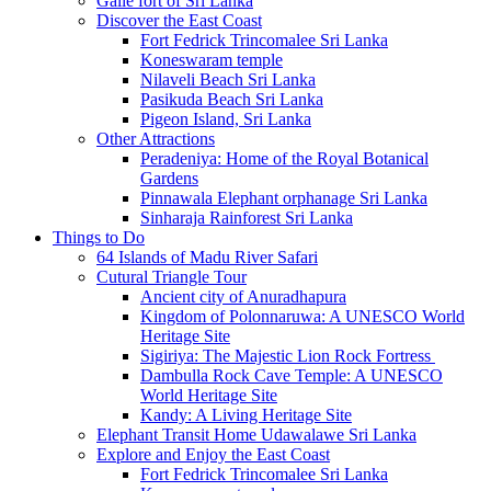
Galle fort of Sri Lanka
Discover the East Coast
Fort Fedrick Trincomalee Sri Lanka
Koneswaram temple
Nilaveli Beach Sri Lanka
Pasikuda Beach Sri Lanka
Pigeon Island, Sri Lanka
Other Attractions
Peradeniya: Home of the Royal Botanical
Gardens
Pinnawala Elephant orphanage Sri Lanka
Sinharaja Rainforest Sri Lanka
Things to Do
64 Islands of Madu River Safari
Cutural Triangle Tour
Ancient city of Anuradhapura
Kingdom of Polonnaruwa: A UNESCO World
Heritage Site
Sigiriya: The Majestic Lion Rock Fortress
Dambulla Rock Cave Temple: A UNESCO
World Heritage Site
Kandy: A Living Heritage Site
Elephant Transit Home Udawalawe Sri Lanka
Explore and Enjoy the East Coast
Fort Fedrick Trincomalee Sri Lanka