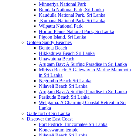
Minneriya National Park
Bundala National Park, Sri Lanka
Kaudulla National Park, Sri Lanka
Kumana National Park, Sri Lanka
Wilpattu National Park
Horton Plains National Park, Sri Lanka
Pigeon Island, Sri Lanka
Golden Sandy Beaches
Bentota Beach
Hikkaduwa Beach Sri Lanka
Unawatuna Beach
Arugam Bay: A Surfing Paradise in Sri Lanka
Mirissa Beach: A Gateway to Marine Mammoth
in Sri Lanka
Negombo Beach Sri Lanka
Nilaveli Beach Sri Lanka
Arugam Bay: A Surfing Paradise in Sri Lanka
Pasikuda Beach Sri Lanka
Weligama: A Charming Coastal Retreat in Sri
Lanka
Galle fort of Sri Lanka
Discover the East Coast
Fort Fedrick Trincomalee Sri Lanka
Koneswaram temple
Nilaveli Beach Sri Lanka