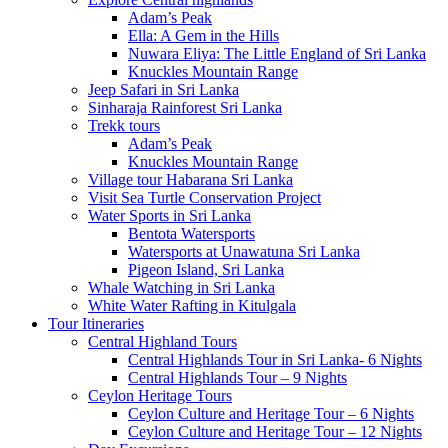
Adam’s Peak
Ella: A Gem in the Hills
Nuwara Eliya: The Little England of Sri Lanka
Knuckles Mountain Range
Jeep Safari in Sri Lanka
Sinharaja Rainforest Sri Lanka
Trekk tours
Adam’s Peak
Knuckles Mountain Range
Village tour Habarana Sri Lanka
Visit Sea Turtle Conservation Project
Water Sports in Sri Lanka
Bentota Watersports
Watersports at Unawatuna Sri Lanka
Pigeon Island, Sri Lanka
Whale Watching in Sri Lanka
White Water Rafting in Kitulgala
Tour Itineraries
Central Highland Tours
Central Highlands Tour in Sri Lanka- 6 Nights
Central Highlands Tour – 9 Nights
Ceylon Heritage Tours
Ceylon Culture and Heritage Tour – 6 Nights
Ceylon Culture and Heritage Tour – 12 Nights