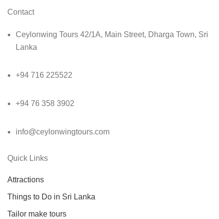
Contact
Ceylonwing Tours 42/1A, Main Street, Dharga Town, Sri
Lanka
+94 716 225522
+94 76 358 3902
info@ceylonwingtours.com
Quick Links
Attractions
Things to Do in Sri Lanka
Tailor make tours