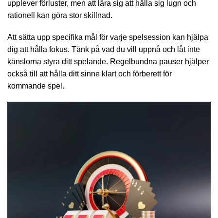
upplever förluster, men att lära sig att hålla sig lugn och
rationell kan göra stor skillnad.
Att sätta upp specifika mål för varje spelsession kan hjälpa
dig att hålla fokus. Tänk på vad du vill uppnå och låt inte
känslorna styra ditt spelande. Regelbundna pauser hjälper
också till att hålla ditt sinne klart och förberett för
kommande spel.