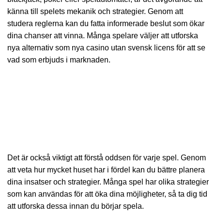
känna till spelets mekanik och strategier. Genom att
studera reglerna kan du fatta informerade beslut som ökar
dina chanser att vinna. Många spelare väljer att utforska
nya alternativ som
nya casino utan svensk licens
för att se
vad som erbjuds i marknaden.
Det är också viktigt att förstå oddsen för varje spel. Genom
att veta hur mycket huset har i fördel kan du bättre planera
dina insatser och strategier. Många spel har olika strategier
som kan användas för att öka dina möjligheter, så ta dig tid
att utforska dessa innan du börjar spela.