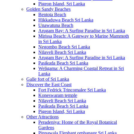
Pigeon Island, Sri Lanka
Golden Sandy Beaches
Bentota Beach
Hikkaduwa Beach Sri Lanka
Unawatuna Beach
Arugam Bay: A Surfing Paradise in Sri Lanka
Mirissa Beach: A Gateway to Marine Mammoth
in Sri Lanka
Negombo Beach Sri Lanka
Nilaveli Beach Sri Lanka
Arugam Bay: A Surfing Paradise in Sri Lanka
Pasikuda Beach Sri Lanka
Weligama: A Charming Coastal Retreat in Sri
Lanka
Galle fort of Sri Lanka
Discover the East Coast
Fort Fedrick Trincomalee Sri Lanka
Koneswaram temple
Nilaveli Beach Sri Lanka
Pasikuda Beach Sri Lanka
Pigeon Island, Sri Lanka
Other Attractions
Peradeniya: Home of the Royal Botanical
Gardens
Pinnawala Elephant orphanage Sri Lanka