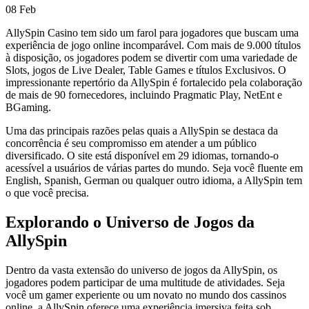
08
Feb
AllySpin Casino tem sido um farol para jogadores que buscam uma
experiência de jogo online incomparável. Com mais de 9.000 títulos
à disposição, os jogadores podem se divertir com uma variedade de
Slots, jogos de Live Dealer, Table Games e títulos Exclusivos. O
impressionante repertório da AllySpin é fortalecido pela colaboração
de mais de 90 fornecedores, incluindo Pragmatic Play, NetEnt e
BGaming.
Uma das principais razões pelas quais a AllySpin se destaca da
concorrência é seu compromisso em atender a um público
diversificado. O site está disponível em 29 idiomas, tornando-o
acessível a usuários de várias partes do mundo. Seja você fluente em
English, Spanish, German ou qualquer outro idioma, a AllySpin tem
o que você precisa.
Explorando o Universo de Jogos da
AllySpin
Dentro da vasta extensão do universo de jogos da AllySpin, os
jogadores podem participar de uma multitude de atividades. Seja
você um gamer experiente ou um novato no mundo dos cassinos
online, a AllySpin oferece uma experiência imersiva feita sob