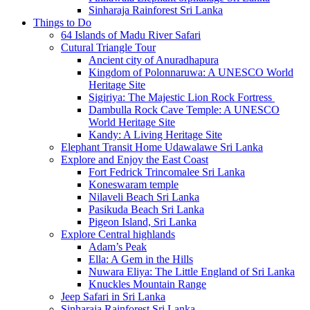
Sinharaja Rainforest Sri Lanka
Things to Do
64 Islands of Madu River Safari
Cutural Triangle Tour
Ancient city of Anuradhapura
Kingdom of Polonnaruwa: A UNESCO World
Heritage Site
Sigiriya: The Majestic Lion Rock Fortress
Dambulla Rock Cave Temple: A UNESCO
World Heritage Site
Kandy: A Living Heritage Site
Elephant Transit Home Udawalawe Sri Lanka
Explore and Enjoy the East Coast
Fort Fedrick Trincomalee Sri Lanka
Koneswaram temple
Nilaveli Beach Sri Lanka
Pasikuda Beach Sri Lanka
Pigeon Island, Sri Lanka
Explore Central highlands
Adam’s Peak
Ella: A Gem in the Hills
Nuwara Eliya: The Little England of Sri Lanka
Knuckles Mountain Range
Jeep Safari in Sri Lanka
Sinharaja Rainforest Sri Lanka