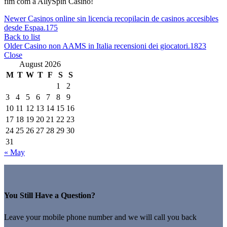
fim com a AllySpin Casino!
Newer
Casinos online sin licencia recopilacin de casinos accesibles
desde Espaa.175
Back to list
Older
Casino non AAMS in Italia recensioni dei giocatori.1823
Close
August 2026
M
T
W
T
F
S
S
1
2
3
4
5
6
7
8
9
10
11
12
13
14
15
16
17
18
19
20
21
22
23
24
25
26
27
28
29
30
31
« May
You Still Have a Question?
Leave your mobile phone number and we will call you back