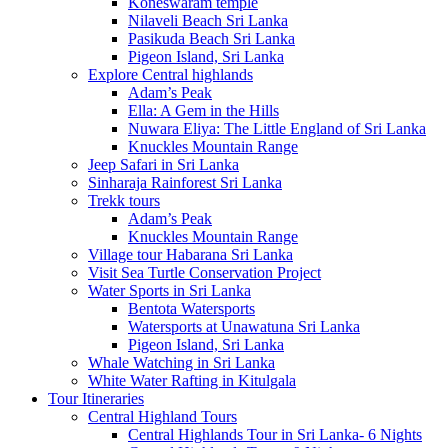
Koneswaram temple
Nilaveli Beach Sri Lanka
Pasikuda Beach Sri Lanka
Pigeon Island, Sri Lanka
Explore Central highlands
Adam’s Peak
Ella: A Gem in the Hills
Nuwara Eliya: The Little England of Sri Lanka
Knuckles Mountain Range
Jeep Safari in Sri Lanka
Sinharaja Rainforest Sri Lanka
Trekk tours
Adam’s Peak
Knuckles Mountain Range
Village tour Habarana Sri Lanka
Visit Sea Turtle Conservation Project
Water Sports in Sri Lanka
Bentota Watersports
Watersports at Unawatuna Sri Lanka
Pigeon Island, Sri Lanka
Whale Watching in Sri Lanka
White Water Rafting in Kitulgala
Tour Itineraries
Central Highland Tours
Central Highlands Tour in Sri Lanka- 6 Nights