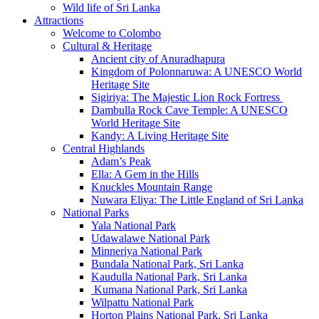
Wild life of Sri Lanka
Attractions
Welcome to Colombo
Cultural & Heritage
Ancient city of Anuradhapura
Kingdom of Polonnaruwa: A UNESCO World
Heritage Site
Sigiriya: The Majestic Lion Rock Fortress
Dambulla Rock Cave Temple: A UNESCO
World Heritage Site
Kandy: A Living Heritage Site
Central Highlands
Adam’s Peak
Ella: A Gem in the Hills
Knuckles Mountain Range
Nuwara Eliya: The Little England of Sri Lanka
National Parks
Yala National Park
Udawalawe National Park
Minneriya National Park
Bundala National Park, Sri Lanka
Kaudulla National Park, Sri Lanka
Kumana National Park, Sri Lanka
Wilpattu National Park
Horton Plains National Park, Sri Lanka