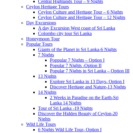
Central Highlands Tour – 9 Nights
Ceylon Heritage Tours
Ceylon Culture and Heritage Tour – 6 Nights
Ceylon Culture and Heritage Tour – 12 Nights
Day Excursions
A day Excursion West coast of Sri Lanka
Colombo city tour Sri Lanka
Honeymoon Tour
Popular Tours
Giants of the Planet in Sri Lanka-6 Nights
7 Nights
Poppular 7 Nights – Option I
Popular 7 Nights -Option II
Popular 7 Nights in Sri Lanka – Option III
13 Nights
Explore Sri Lanka in 13 Days- Option I
Discover Heritage and Nature-13 Nights
14 Nights
2 Weeks in Paradise on the Earth-Sri
Lanka 14 Nights
Tour of Sri Lanka -19 Nights
Discover the Hidden Beauty of Ceylon-20
Nights
Wild Life Tours
6 Nights Wild Life Tour- Option I