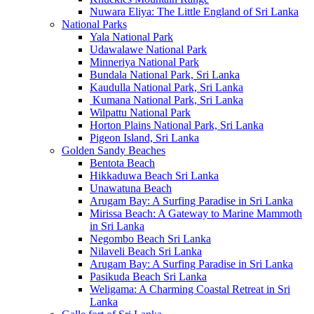
Nuwara Eliya: The Little England of Sri Lanka
National Parks
Yala National Park
Udawalawe National Park
Minneriya National Park
Bundala National Park, Sri Lanka
Kaudulla National Park, Sri Lanka
Kumana National Park, Sri Lanka
Wilpattu National Park
Horton Plains National Park, Sri Lanka
Pigeon Island, Sri Lanka
Golden Sandy Beaches
Bentota Beach
Hikkaduwa Beach Sri Lanka
Unawatuna Beach
Arugam Bay: A Surfing Paradise in Sri Lanka
Mirissa Beach: A Gateway to Marine Mammoth
in Sri Lanka
Negombo Beach Sri Lanka
Nilaveli Beach Sri Lanka
Arugam Bay: A Surfing Paradise in Sri Lanka
Pasikuda Beach Sri Lanka
Weligama: A Charming Coastal Retreat in Sri
Lanka