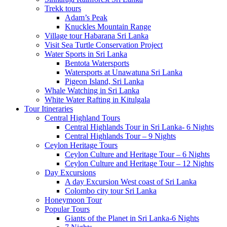
Trekk tours
Adam’s Peak
Knuckles Mountain Range
Village tour Habarana Sri Lanka
Visit Sea Turtle Conservation Project
Water Sports in Sri Lanka
Bentota Watersports
Watersports at Unawatuna Sri Lanka
Pigeon Island, Sri Lanka
Whale Watching in Sri Lanka
White Water Rafting in Kitulgala
Tour Itineraries
Central Highland Tours
Central Highlands Tour in Sri Lanka- 6 Nights
Central Highlands Tour – 9 Nights
Ceylon Heritage Tours
Ceylon Culture and Heritage Tour – 6 Nights
Ceylon Culture and Heritage Tour – 12 Nights
Day Excursions
A day Excursion West coast of Sri Lanka
Colombo city tour Sri Lanka
Honeymoon Tour
Popular Tours
Giants of the Planet in Sri Lanka-6 Nights