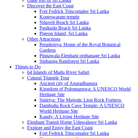
Galle fort of Sri Lanka
Discover the East Coast
Fort Fedrick Trincomalee Sri Lanka
Koneswaram temple
Nilaveli Beach Sri Lanka
Pasikuda Beach Sri Lanka
Pigeon Island, Sri Lanka
Other Attractions
Peradeniya: Home of the Royal Botanical
Gardens
Pinnawala Elephant orphanage Sri Lanka
Sinharaja Rainforest Sri Lanka
Things to Do
64 Islands of Madu River Safari
Cutural Triangle Tour
Ancient city of Anuradhapura
Kingdom of Polonnaruwa: A UNESCO World
Heritage Site
Sigiriya: The Majestic Lion Rock Fortress
Dambulla Rock Cave Temple: A UNESCO
World Heritage Site
Kandy: A Living Heritage Site
Elephant Transit Home Udawalawe Sri Lanka
Explore and Enjoy the East Coast
Fort Fedrick Trincomalee Sri Lanka