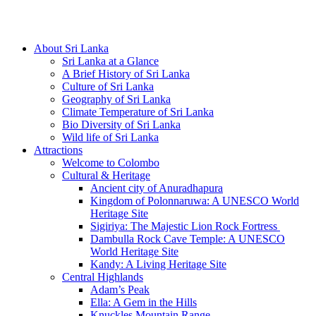
Hotline/Whatsapp: +94 716 225522
About Sri Lanka
Sri Lanka at a Glance
A Brief History of Sri Lanka
Culture of Sri Lanka
Geography of Sri Lanka
Climate Temperature of Sri Lanka
Bio Diversity of Sri Lanka
Wild life of Sri Lanka
Attractions
Welcome to Colombo
Cultural & Heritage
Ancient city of Anuradhapura
Kingdom of Polonnaruwa: A UNESCO World
Heritage Site
Sigiriya: The Majestic Lion Rock Fortress
Dambulla Rock Cave Temple: A UNESCO
World Heritage Site
Kandy: A Living Heritage Site
Central Highlands
Adam’s Peak
Ella: A Gem in the Hills
Knuckles Mountain Range