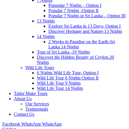
7 Nights
Poppular 7 Nights – Option I
Popular 7 Nights -Option II
Popular 7 Nights in Sri Lanka – Option III
13 Nights
Explore Sri Lanka in 13 Days- Option I
Discover Heritage and Nature-13 Nights
14 Nights
2 Weeks in Paradise on the Earth-Sri
Lanka 14 Nights
Tour of Sri Lanka -19 Nights
Discover the Hidden Beauty of Ceylon-20
Nights
Wild Life Tours
6 Nights Wild Life Tour- Option I
Wild Life Tour 6 Nights Option II
Wild Life Tour 9 Nights
Wild Life Tour 14 Nights
Tailor Make Tours
About Us
Our Services
Testimonials
Contact Us
Facebook
WhatsApp
WhatsApp