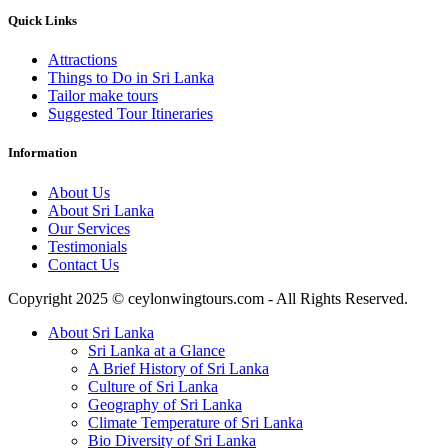
Quick Links
Attractions
Things to Do in Sri Lanka
Tailor make tours
Suggested Tour Itineraries
Information
About Us
About Sri Lanka
Our Services
Testimonials
Contact Us
Copyright 2025 © ceylonwingtours.com - All Rights Reserved.
About Sri Lanka
Sri Lanka at a Glance
A Brief History of Sri Lanka
Culture of Sri Lanka
Geography of Sri Lanka
Climate Temperature of Sri Lanka
Bio Diversity of Sri Lanka