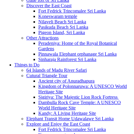
Galle fort of Sri Lanka
Discover the East Coast
Fort Fedrick Trincomalee Sri Lanka
Koneswaram temple
Nilaveli Beach Sri Lanka
Pasikuda Beach Sri Lanka
Pigeon Island, Sri Lanka
Other Attractions
Peradeniya: Home of the Royal Botanical
Gardens
Pinnawala Elephant orphanage Sri Lanka
Sinharaja Rainforest Sri Lanka
Things to Do
64 Islands of Madu River Safari
Cutural Triangle Tour
Ancient city of Anuradhapura
Kingdom of Polonnaruwa: A UNESCO World
Heritage Site
Sigiriya: The Majestic Lion Rock Fortress
Dambulla Rock Cave Temple: A UNESCO
World Heritage Site
Kandy: A Living Heritage Site
Elephant Transit Home Udawalawe Sri Lanka
Explore and Enjoy the East Coast
Fort Fedrick Trincomalee Sri Lanka