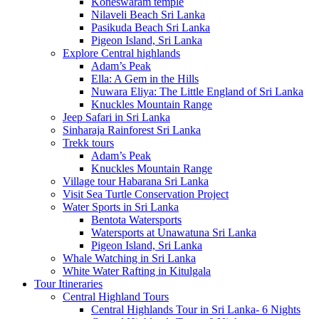
Koneswaram temple
Nilaveli Beach Sri Lanka
Pasikuda Beach Sri Lanka
Pigeon Island, Sri Lanka
Explore Central highlands
Adam’s Peak
Ella: A Gem in the Hills
Nuwara Eliya: The Little England of Sri Lanka
Knuckles Mountain Range
Jeep Safari in Sri Lanka
Sinharaja Rainforest Sri Lanka
Trekk tours
Adam’s Peak
Knuckles Mountain Range
Village tour Habarana Sri Lanka
Visit Sea Turtle Conservation Project
Water Sports in Sri Lanka
Bentota Watersports
Watersports at Unawatuna Sri Lanka
Pigeon Island, Sri Lanka
Whale Watching in Sri Lanka
White Water Rafting in Kitulgala
Tour Itineraries
Central Highland Tours
Central Highlands Tour in Sri Lanka- 6 Nights