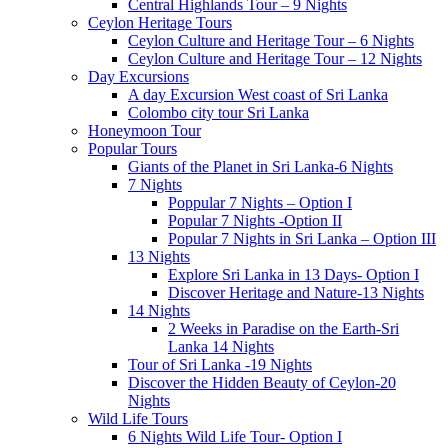
Central Highlands Tour – 9 Nights
Ceylon Heritage Tours
Ceylon Culture and Heritage Tour – 6 Nights
Ceylon Culture and Heritage Tour – 12 Nights
Day Excursions
A day Excursion West coast of Sri Lanka
Colombo city tour Sri Lanka
Honeymoon Tour
Popular Tours
Giants of the Planet in Sri Lanka-6 Nights
7 Nights
Poppular 7 Nights – Option I
Popular 7 Nights -Option II
Popular 7 Nights in Sri Lanka – Option III
13 Nights
Explore Sri Lanka in 13 Days- Option I
Discover Heritage and Nature-13 Nights
14 Nights
2 Weeks in Paradise on the Earth-Sri
Lanka 14 Nights
Tour of Sri Lanka -19 Nights
Discover the Hidden Beauty of Ceylon-20
Nights
Wild Life Tours
6 Nights Wild Life Tour- Option I