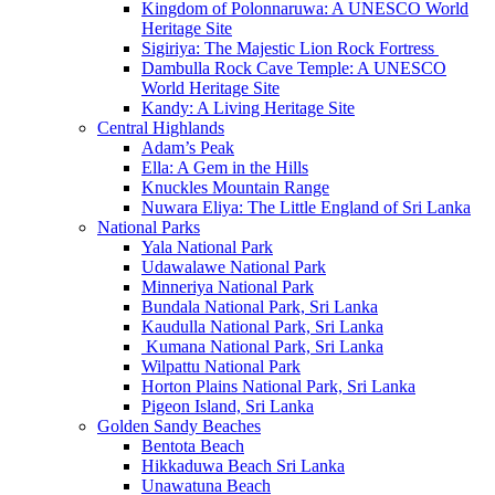
Kingdom of Polonnaruwa: A UNESCO World
Heritage Site
Sigiriya: The Majestic Lion Rock Fortress
Dambulla Rock Cave Temple: A UNESCO
World Heritage Site
Kandy: A Living Heritage Site
Central Highlands
Adam’s Peak
Ella: A Gem in the Hills
Knuckles Mountain Range
Nuwara Eliya: The Little England of Sri Lanka
National Parks
Yala National Park
Udawalawe National Park
Minneriya National Park
Bundala National Park, Sri Lanka
Kaudulla National Park, Sri Lanka
Kumana National Park, Sri Lanka
Wilpattu National Park
Horton Plains National Park, Sri Lanka
Pigeon Island, Sri Lanka
Golden Sandy Beaches
Bentota Beach
Hikkaduwa Beach Sri Lanka
Unawatuna Beach