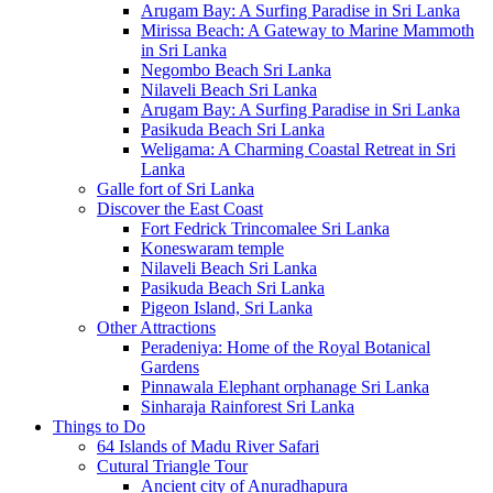
Arugam Bay: A Surfing Paradise in Sri Lanka
Mirissa Beach: A Gateway to Marine Mammoth
in Sri Lanka
Negombo Beach Sri Lanka
Nilaveli Beach Sri Lanka
Arugam Bay: A Surfing Paradise in Sri Lanka
Pasikuda Beach Sri Lanka
Weligama: A Charming Coastal Retreat in Sri
Lanka
Galle fort of Sri Lanka
Discover the East Coast
Fort Fedrick Trincomalee Sri Lanka
Koneswaram temple
Nilaveli Beach Sri Lanka
Pasikuda Beach Sri Lanka
Pigeon Island, Sri Lanka
Other Attractions
Peradeniya: Home of the Royal Botanical
Gardens
Pinnawala Elephant orphanage Sri Lanka
Sinharaja Rainforest Sri Lanka
Things to Do
64 Islands of Madu River Safari
Cutural Triangle Tour
Ancient city of Anuradhapura