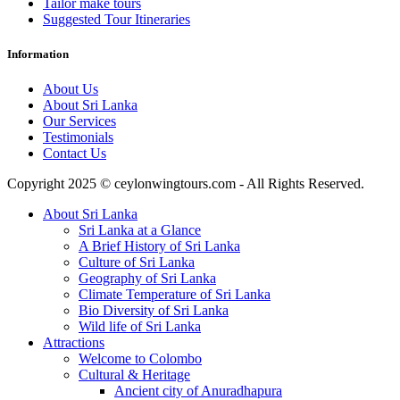
Tailor make tours
Suggested Tour Itineraries
Information
About Us
About Sri Lanka
Our Services
Testimonials
Contact Us
Copyright 2025 © ceylonwingtours.com - All Rights Reserved.
About Sri Lanka
Sri Lanka at a Glance
A Brief History of Sri Lanka
Culture of Sri Lanka
Geography of Sri Lanka
Climate Temperature of Sri Lanka
Bio Diversity of Sri Lanka
Wild life of Sri Lanka
Attractions
Welcome to Colombo
Cultural & Heritage
Ancient city of Anuradhapura