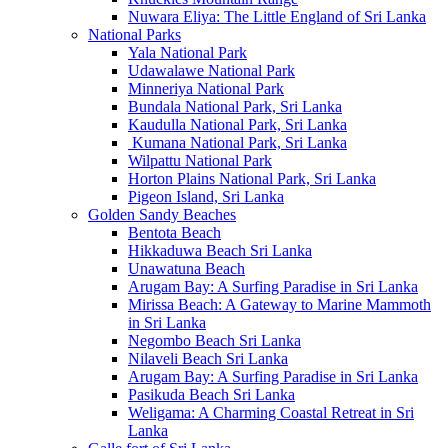
Nuwara Eliya: The Little England of Sri Lanka
National Parks
Yala National Park
Udawalawe National Park
Minneriya National Park
Bundala National Park, Sri Lanka
Kaudulla National Park, Sri Lanka
Kumana National Park, Sri Lanka
Wilpattu National Park
Horton Plains National Park, Sri Lanka
Pigeon Island, Sri Lanka
Golden Sandy Beaches
Bentota Beach
Hikkaduwa Beach Sri Lanka
Unawatuna Beach
Arugam Bay: A Surfing Paradise in Sri Lanka
Mirissa Beach: A Gateway to Marine Mammoth
in Sri Lanka
Negombo Beach Sri Lanka
Nilaveli Beach Sri Lanka
Arugam Bay: A Surfing Paradise in Sri Lanka
Pasikuda Beach Sri Lanka
Weligama: A Charming Coastal Retreat in Sri
Lanka