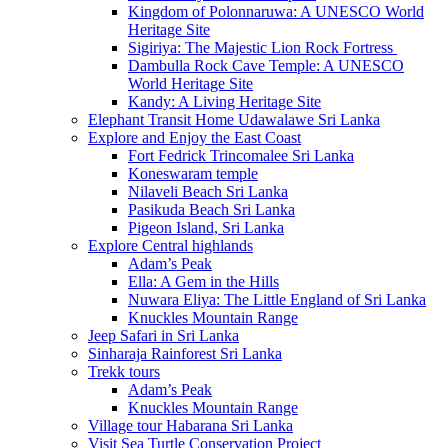
Kingdom of Polonnaruwa: A UNESCO World
Heritage Site
Sigiriya: The Majestic Lion Rock Fortress
Dambulla Rock Cave Temple: A UNESCO
World Heritage Site
Kandy: A Living Heritage Site
Elephant Transit Home Udawalawe Sri Lanka
Explore and Enjoy the East Coast
Fort Fedrick Trincomalee Sri Lanka
Koneswaram temple
Nilaveli Beach Sri Lanka
Pasikuda Beach Sri Lanka
Pigeon Island, Sri Lanka
Explore Central highlands
Adam’s Peak
Ella: A Gem in the Hills
Nuwara Eliya: The Little England of Sri Lanka
Knuckles Mountain Range
Jeep Safari in Sri Lanka
Sinharaja Rainforest Sri Lanka
Trekk tours
Adam’s Peak
Knuckles Mountain Range
Village tour Habarana Sri Lanka
Visit Sea Turtle Conservation Project