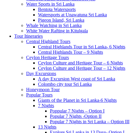
Water Sports in Sri Lanka
Bentota Watersports
Watersports at Unawatuna Sri Lanka
Pigeon Island, Sri Lanka
Whale Watching in Sri Lanka
White Water Rafting in Kitulgala
Tour Itineraries
Central Highland Tours
Central Highlands Tour in Sri Lanka- 6 Nights
Central Highlands Tour – 9 Nights
Ceylon Heritage Tours
Ceylon Culture and Heritage Tour – 6 Nights
Ceylon Culture and Heritage Tour – 12 Nights
Day Excursions
A day Excursion West coast of Sri Lanka
Colombo city tour Sri Lanka
Honeymoon Tour
Popular Tours
Giants of the Planet in Sri Lanka-6 Nights
7 Nights
Poppular 7 Nights – Option I
Popular 7 Nights -Option II
Popular 7 Nights in Sri Lanka – Option III
13 Nights
Explore Sri Lanka in 13 Days- Option I