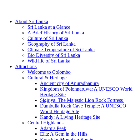
Hotline/Whatsapp: +94 716 225522
About Sri Lanka
Sri Lanka at a Glance
A Brief History of Sri Lanka
Culture of Sri Lanka
Geography of Sri Lanka
Climate Temperature of Sri Lanka
Bio Diversity of Sri Lanka
Wild life of Sri Lanka
Attractions
Welcome to Colombo
Cultural & Heritage
Ancient city of Anuradhapura
Kingdom of Polonnaruwa: A UNESCO World
Heritage Site
Sigiriya: The Majestic Lion Rock Fortress
Dambulla Rock Cave Temple: A UNESCO
World Heritage Site
Kandy: A Living Heritage Site
Central Highlands
Adam’s Peak
Ella: A Gem in the Hills
Knuckles Mountain Range