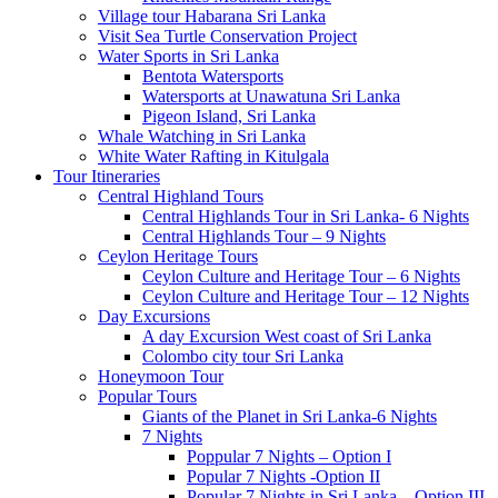
Village tour Habarana Sri Lanka
Visit Sea Turtle Conservation Project
Water Sports in Sri Lanka
Bentota Watersports
Watersports at Unawatuna Sri Lanka
Pigeon Island, Sri Lanka
Whale Watching in Sri Lanka
White Water Rafting in Kitulgala
Tour Itineraries
Central Highland Tours
Central Highlands Tour in Sri Lanka- 6 Nights
Central Highlands Tour – 9 Nights
Ceylon Heritage Tours
Ceylon Culture and Heritage Tour – 6 Nights
Ceylon Culture and Heritage Tour – 12 Nights
Day Excursions
A day Excursion West coast of Sri Lanka
Colombo city tour Sri Lanka
Honeymoon Tour
Popular Tours
Giants of the Planet in Sri Lanka-6 Nights
7 Nights
Poppular 7 Nights – Option I
Popular 7 Nights -Option II
Popular 7 Nights in Sri Lanka – Option III