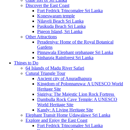
Galle fort of Sri Lanka
Discover the East Coast
Fort Fedrick Trincomalee Sri Lanka
Koneswaram temple
Nilaveli Beach Sri Lanka
Pasikuda Beach Sri Lanka
Pigeon Island, Sri Lanka
Other Attractions
Peradeniya: Home of the Royal Botanical
Gardens
Pinnawala Elephant orphanage Sri Lanka
Sinharaja Rainforest Sri Lanka
Things to Do
64 Islands of Madu River Safari
Cutural Triangle Tour
Ancient city of Anuradhapura
Kingdom of Polonnaruwa: A UNESCO World
Heritage Site
Sigiriya: The Majestic Lion Rock Fortress
Dambulla Rock Cave Temple: A UNESCO
World Heritage Site
Kandy: A Living Heritage Site
Elephant Transit Home Udawalawe Sri Lanka
Explore and Enjoy the East Coast
Fort Fedrick Trincomalee Sri Lanka