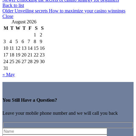
Back to list
Older
Unveiling secrets How to maximize your casino winnings
Close
August 2026
M
T
W
T
F
S
S
1
2
3
4
5
6
7
8
9
10
11
12
13
14
15
16
17
18
19
20
21
22
23
24
25
26
27
28
29
30
31
« May
You Still Have a Question?
Leave your mobile phone number and we will call you back