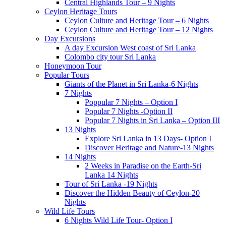
Central Highlands Tour – 9 Nights
Ceylon Heritage Tours
Ceylon Culture and Heritage Tour – 6 Nights
Ceylon Culture and Heritage Tour – 12 Nights
Day Excursions
A day Excursion West coast of Sri Lanka
Colombo city tour Sri Lanka
Honeymoon Tour
Popular Tours
Giants of the Planet in Sri Lanka-6 Nights
7 Nights
Poppular 7 Nights – Option I
Popular 7 Nights -Option II
Popular 7 Nights in Sri Lanka – Option III
13 Nights
Explore Sri Lanka in 13 Days- Option I
Discover Heritage and Nature-13 Nights
14 Nights
2 Weeks in Paradise on the Earth-Sri
Lanka 14 Nights
Tour of Sri Lanka -19 Nights
Discover the Hidden Beauty of Ceylon-20
Nights
Wild Life Tours
6 Nights Wild Life Tour- Option I