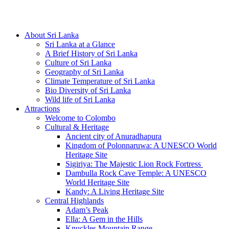
Hotline/Whatsapp: +94 716 225522
About Sri Lanka
Sri Lanka at a Glance
A Brief History of Sri Lanka
Culture of Sri Lanka
Geography of Sri Lanka
Climate Temperature of Sri Lanka
Bio Diversity of Sri Lanka
Wild life of Sri Lanka
Attractions
Welcome to Colombo
Cultural & Heritage
Ancient city of Anuradhapura
Kingdom of Polonnaruwa: A UNESCO World
Heritage Site
Sigiriya: The Majestic Lion Rock Fortress
Dambulla Rock Cave Temple: A UNESCO
World Heritage Site
Kandy: A Living Heritage Site
Central Highlands
Adam’s Peak
Ella: A Gem in the Hills
Knuckles Mountain Range