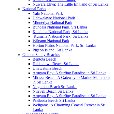
Nuwara Eliya: The Little England of Sri Lanka
National Parks
Yala National Park
Udawalawe National Park
Minneriya National Park
Bundala National Park, Sri Lanka
Kaudulla National Park, Sri Lanka
Kumana National Park, Sri Lanka
Wilpattu National Park
Horton Plains National Park, Sri Lanka
Pigeon Island, Sri Lanka
Golden Sandy Beaches
Bentota Beach
Hikkaduwa Beach Sri Lanka
Unawatuna Beach
Arugam Bay: A Surfing Paradise in Sri Lanka
Mirissa Beach: A Gateway to Marine Mammoth
in Sri Lanka
Negombo Beach Sri Lanka
Nilaveli Beach Sri Lanka
Arugam Bay: A Surfing Paradise in Sri Lanka
Pasikuda Beach Sri Lanka
Weligama: A Charming Coastal Retreat in Sri
Lanka