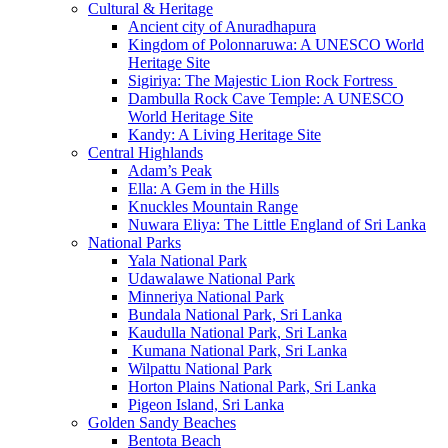
Cultural & Heritage
Ancient city of Anuradhapura
Kingdom of Polonnaruwa: A UNESCO World
Heritage Site
Sigiriya: The Majestic Lion Rock Fortress
Dambulla Rock Cave Temple: A UNESCO
World Heritage Site
Kandy: A Living Heritage Site
Central Highlands
Adam’s Peak
Ella: A Gem in the Hills
Knuckles Mountain Range
Nuwara Eliya: The Little England of Sri Lanka
National Parks
Yala National Park
Udawalawe National Park
Minneriya National Park
Bundala National Park, Sri Lanka
Kaudulla National Park, Sri Lanka
Kumana National Park, Sri Lanka
Wilpattu National Park
Horton Plains National Park, Sri Lanka
Pigeon Island, Sri Lanka
Golden Sandy Beaches
Bentota Beach