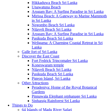
Hikkaduwa Beach Sri Lanka
Unawatuna Beach
Arugam Bay: A Surfing Paradise in Sri Lanka
Mirissa Beach: A Gateway to Marine Mammoth
in Sri Lanka
Negombo Beach Sri Lanka
Nilaveli Beach Sri Lanka
Arugam Bay: A Surfing Paradise in Sri Lanka
Pasikuda Beach Sri Lanka
Weligama: A Charming Coastal Retreat in Sri
Lanka
Galle fort of Sri Lanka
Discover the East Coast
Fort Fedrick Trincomalee Sri Lanka
Koneswaram temple
Nilaveli Beach Sri Lanka
Pasikuda Beach Sri Lanka
Pigeon Island, Sri Lanka
Other Attractions
Peradeniya: Home of the Royal Botanical
Gardens
Pinnawala Elephant orphanage Sri Lanka
Sinharaja Rainforest Sri Lanka
Things to Do
64 Islands of Madu River Safari