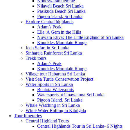
Koneswaram temple
Nilaveli Beach Sri Lanka
Pasikuda Beach Sri Lanka
Pigeon Island, Sri Lanka
Explore Central highlands
Adam’s Peak
Ella: A Gem in the Hills
Nuwara Eliya: The Little England of Sri Lanka
Knuckles Mountain Range
Jeep Safari in Sri Lanka
Sinharaja Rainforest Sri Lanka
Trekk tours
Adam’s Peak
Knuckles Mountain Range
Village tour Habarana Sri Lanka
Visit Sea Turtle Conservation Project
Water Sports in Sri Lanka
Bentota Watersports
Watersports at Unawatuna Sri Lanka
Pigeon Island, Sri Lanka
Whale Watching in Sri Lanka
White Water Rafting in Kitulgala
Tour Itineraries
Central Highland Tours
Central Highlands Tour in Sri Lanka- 6 Nights