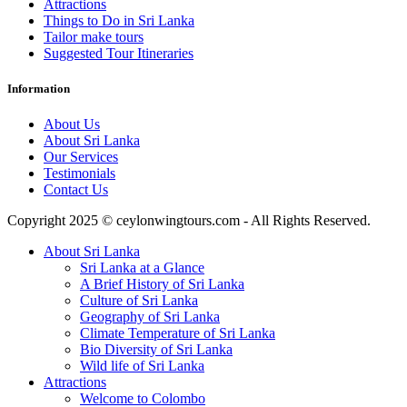
Attractions
Things to Do in Sri Lanka
Tailor make tours
Suggested Tour Itineraries
Information
About Us
About Sri Lanka
Our Services
Testimonials
Contact Us
Copyright 2025 © ceylonwingtours.com - All Rights Reserved.
About Sri Lanka
Sri Lanka at a Glance
A Brief History of Sri Lanka
Culture of Sri Lanka
Geography of Sri Lanka
Climate Temperature of Sri Lanka
Bio Diversity of Sri Lanka
Wild life of Sri Lanka
Attractions
Welcome to Colombo