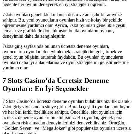
nedenle her oyunu deneyerek en iyi stratejileri öğrenin.
7slots oyunları genellikle kullanıcı dostu ve anlaşılır bir arayüze
sahiptir. Bu, yeni oyuncuların oyunları hızlı ve kolay bir şekilde
öğrenmesine yardımcı olur. Ayrıca, 7slot oyunları genellikle çeşitli
temalar ve grafiklerle donatılmıştır, bu da oyunların oynanış
deneyimini daha da zenginleştirir.
7slots giriş sayfasında bulunan ücretsiz deneme oyunları,
oyuncuların oyunları deneyimlemek, stratejilerini geliştirmek ve
genel oyun bilgisini artırarak faydalıdır. Bu oyunlar, oyuncuların
oyunları daha iyi anlamalarına ve oyun stratejilerini geliştirmelerine
yardımcı olur.
7 Slots Casino’da Ücretsiz Deneme
Oyunları: En İyi Seçenekler
7 Slots Casino’da ücretsiz deneme oyunları bulabilirsiniz. İlk olarak,
7slot giriş sayfasından siteye girin. Burada çeşitli oyunlar sunuluyor
ve her biri farklı özelliklere sahiptir. Öncelikle, slot oyunları için
ücretsiz deneme oyunları bulabilirsiniz. Bu oyunlar, gerçek para
oynarken risk almadan deneyimlerinizi deneyebilirsiniz. Örneğin,
“Golden Seven” ve “Mega Joker” gibi popüler slot oyunları ücretsiz
olarak denenebilir.