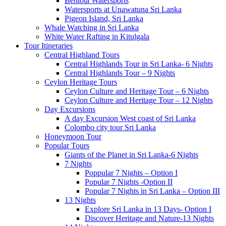
Bentota Watersports
Watersports at Unawatuna Sri Lanka
Pigeon Island, Sri Lanka
Whale Watching in Sri Lanka
White Water Rafting in Kitulgala
Tour Itineraries
Central Highland Tours
Central Highlands Tour in Sri Lanka- 6 Nights
Central Highlands Tour – 9 Nights
Ceylon Heritage Tours
Ceylon Culture and Heritage Tour – 6 Nights
Ceylon Culture and Heritage Tour – 12 Nights
Day Excursions
A day Excursion West coast of Sri Lanka
Colombo city tour Sri Lanka
Honeymoon Tour
Popular Tours
Giants of the Planet in Sri Lanka-6 Nights
7 Nights
Poppular 7 Nights – Option I
Popular 7 Nights -Option II
Popular 7 Nights in Sri Lanka – Option III
13 Nights
Explore Sri Lanka in 13 Days- Option I
Discover Heritage and Nature-13 Nights