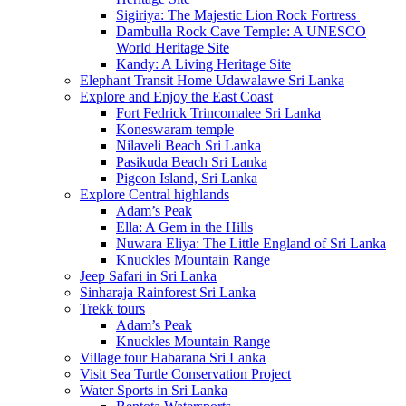
Sigiriya: The Majestic Lion Rock Fortress
Dambulla Rock Cave Temple: A UNESCO
World Heritage Site
Kandy: A Living Heritage Site
Elephant Transit Home Udawalawe Sri Lanka
Explore and Enjoy the East Coast
Fort Fedrick Trincomalee Sri Lanka
Koneswaram temple
Nilaveli Beach Sri Lanka
Pasikuda Beach Sri Lanka
Pigeon Island, Sri Lanka
Explore Central highlands
Adam’s Peak
Ella: A Gem in the Hills
Nuwara Eliya: The Little England of Sri Lanka
Knuckles Mountain Range
Jeep Safari in Sri Lanka
Sinharaja Rainforest Sri Lanka
Trekk tours
Adam’s Peak
Knuckles Mountain Range
Village tour Habarana Sri Lanka
Visit Sea Turtle Conservation Project
Water Sports in Sri Lanka