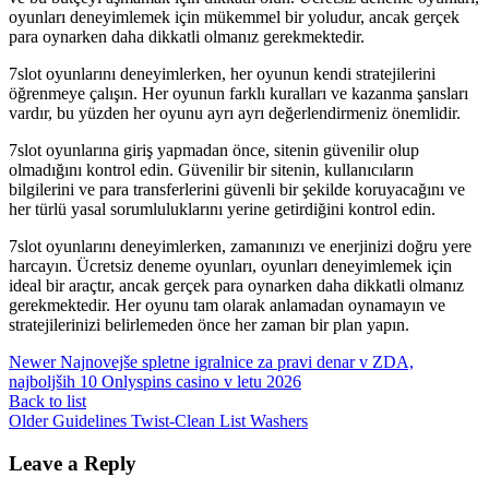
oyunları deneyimlemek için mükemmel bir yoludur, ancak gerçek
para oynarken daha dikkatli olmanız gerekmektedir.
7slot oyunlarını deneyimlerken, her oyunun kendi stratejilerini
öğrenmeye çalışın. Her oyunun farklı kuralları ve kazanma şansları
vardır, bu yüzden her oyunu ayrı ayrı değerlendirmeniz önemlidir.
7slot oyunlarına giriş yapmadan önce, sitenin güvenilir olup
olmadığını kontrol edin. Güvenilir bir sitenin, kullanıcıların
bilgilerini ve para transferlerini güvenli bir şekilde koruyacağını ve
her türlü yasal sorumluluklarını yerine getirdiğini kontrol edin.
7slot oyunlarını deneyimlerken, zamanınızı ve enerjinizi doğru yere
harcayın. Ücretsiz deneme oyunları, oyunları deneyimlemek için
ideal bir araçtır, ancak gerçek para oynarken daha dikkatli olmanız
gerekmektedir. Her oyunu tam olarak anlamadan oynamayın ve
stratejilerinizi belirlemeden önce her zaman bir plan yapın.
Newer
Najnovejše spletne igralnice za pravi denar v ZDA,
najboljših 10 Onlyspins casino v letu 2026
Back to list
Older
Guidelines Twist-Clean List Washers
Leave a Reply