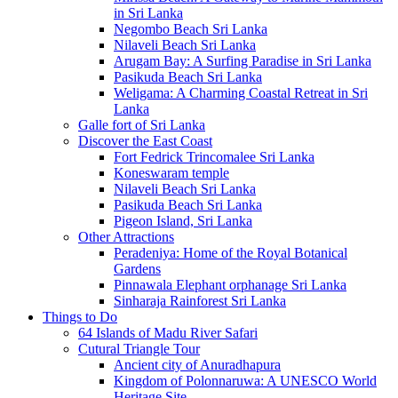
in Sri Lanka
Negombo Beach Sri Lanka
Nilaveli Beach Sri Lanka
Arugam Bay: A Surfing Paradise in Sri Lanka
Pasikuda Beach Sri Lanka
Weligama: A Charming Coastal Retreat in Sri
Lanka
Galle fort of Sri Lanka
Discover the East Coast
Fort Fedrick Trincomalee Sri Lanka
Koneswaram temple
Nilaveli Beach Sri Lanka
Pasikuda Beach Sri Lanka
Pigeon Island, Sri Lanka
Other Attractions
Peradeniya: Home of the Royal Botanical
Gardens
Pinnawala Elephant orphanage Sri Lanka
Sinharaja Rainforest Sri Lanka
Things to Do
64 Islands of Madu River Safari
Cutural Triangle Tour
Ancient city of Anuradhapura
Kingdom of Polonnaruwa: A UNESCO World
Heritage Site