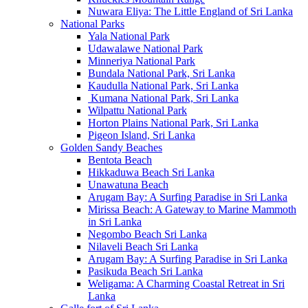
Nuwara Eliya: The Little England of Sri Lanka
National Parks
Yala National Park
Udawalawe National Park
Minneriya National Park
Bundala National Park, Sri Lanka
Kaudulla National Park, Sri Lanka
Kumana National Park, Sri Lanka
Wilpattu National Park
Horton Plains National Park, Sri Lanka
Pigeon Island, Sri Lanka
Golden Sandy Beaches
Bentota Beach
Hikkaduwa Beach Sri Lanka
Unawatuna Beach
Arugam Bay: A Surfing Paradise in Sri Lanka
Mirissa Beach: A Gateway to Marine Mammoth
in Sri Lanka
Negombo Beach Sri Lanka
Nilaveli Beach Sri Lanka
Arugam Bay: A Surfing Paradise in Sri Lanka
Pasikuda Beach Sri Lanka
Weligama: A Charming Coastal Retreat in Sri
Lanka