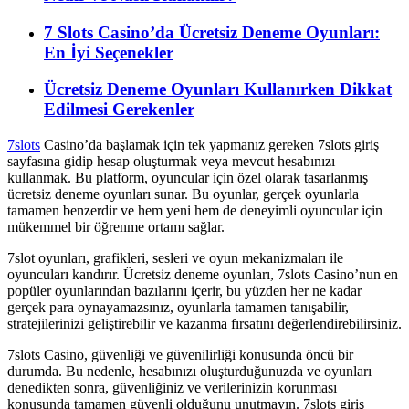
7 Slots Casino’da Ücretsiz Deneme Oyunları:
En İyi Seçenekler
Ücretsiz Deneme Oyunları Kullanırken Dikkat
Edilmesi Gerekenler
7slots
Casino’da başlamak için tek yapmanız gereken 7slots giriş
sayfasına gidip hesap oluşturmak veya mevcut hesabınızı
kullanmak. Bu platform, oyuncular için özel olarak tasarlanmış
ücretsiz deneme oyunları sunar. Bu oyunlar, gerçek oyunlarla
tamamen benzerdir ve hem yeni hem de deneyimli oyuncular için
mükemmel bir öğrenme ortamı sağlar.
7slot oyunları, grafikleri, sesleri ve oyun mekanizmaları ile
oyuncuları kandırır. Ücretsiz deneme oyunları, 7slots Casino’nun en
popüler oyunlarından bazılarını içerir, bu yüzden her ne kadar
gerçek para oynayamazsınız, oyunlarla tamamen tanışabilir,
stratejilerinizi geliştirebilir ve kazanma fırsatını değerlendirebilirsiniz.
7slots Casino, güvenliği ve güvenilirliği konusunda öncü bir
durumda. Bu nedenle, hesabınızı oluşturduğunuzda ve oyunları
denedikten sonra, güvenliğiniz ve verilerinizin korunması
konusunda tamamen güvenli olduğunu unutmayın. 7slots giriş