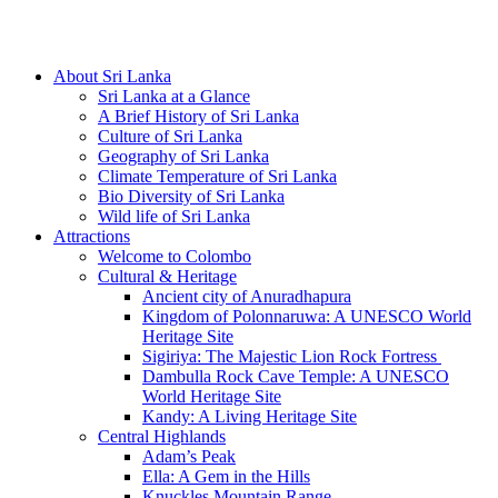
Hotline/Whatsapp: +94 716 225522
About Sri Lanka
Sri Lanka at a Glance
A Brief History of Sri Lanka
Culture of Sri Lanka
Geography of Sri Lanka
Climate Temperature of Sri Lanka
Bio Diversity of Sri Lanka
Wild life of Sri Lanka
Attractions
Welcome to Colombo
Cultural & Heritage
Ancient city of Anuradhapura
Kingdom of Polonnaruwa: A UNESCO World
Heritage Site
Sigiriya: The Majestic Lion Rock Fortress
Dambulla Rock Cave Temple: A UNESCO
World Heritage Site
Kandy: A Living Heritage Site
Central Highlands
Adam’s Peak
Ella: A Gem in the Hills
Knuckles Mountain Range