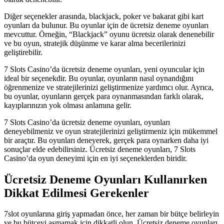
Diğer seçenekler arasında, blackjack, poker ve bakarat gibi kart
oyunları da bulunur. Bu oyunlar için de ücretsiz deneme oyunları
mevcuttur. Örneğin, “Blackjack” oyunu ücretsiz olarak denenebilir
ve bu oyun, stratejik düşünme ve karar alma becerilerinizi
geliştirebilir.
7 Slots Casino’da ücretsiz deneme oyunları, yeni oyuncular için
ideal bir seçenekdir. Bu oyunlar, oyunların nasıl oynandığını
öğrenmenize ve stratejilerinizi geliştirmenize yardımcı olur. Ayrıca,
bu oyunlar, oyunların gerçek para oynanmasından farklı olarak,
kayıplarınızın yok olması anlamına gelir.
7 Slots Casino’da ücretsiz deneme oyunları, oyunları
deneyebilmeniz ve oyun stratejilerinizi geliştirmeniz için mükemmel
bir araçtır. Bu oyunları deneyerek, gerçek para oynarken daha iyi
sonuçlar elde edebilirsiniz. Ücretsiz deneme oyunları, 7 Slots
Casino’da oyun deneyimi için en iyi seçeneklerden biridir.
Ücretsiz Deneme Oyunları Kullanırken
Dikkat Edilmesi Gerekenler
7slot oyunlarına giriş yapmadan önce, her zaman bir bütçe belirleyin
ve bu bütçeyi aşmamak için dikkatli olun. Ücretsiz deneme oyunları,