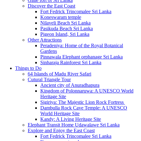
Galle fort of Sri Lanka
Discover the East Coast
Fort Fedrick Trincomalee Sri Lanka
Koneswaram temple
Nilaveli Beach Sri Lanka
Pasikuda Beach Sri Lanka
Pigeon Island, Sri Lanka
Other Attractions
Peradeniya: Home of the Royal Botanical
Gardens
Pinnawala Elephant orphanage Sri Lanka
Sinharaja Rainforest Sri Lanka
Things to Do
64 Islands of Madu River Safari
Cutural Triangle Tour
Ancient city of Anuradhapura
Kingdom of Polonnaruwa: A UNESCO World
Heritage Site
Sigiriya: The Majestic Lion Rock Fortress
Dambulla Rock Cave Temple: A UNESCO
World Heritage Site
Kandy: A Living Heritage Site
Elephant Transit Home Udawalawe Sri Lanka
Explore and Enjoy the East Coast
Fort Fedrick Trincomalee Sri Lanka