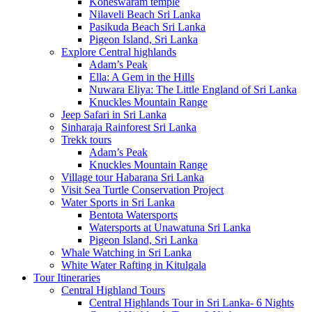
Koneswaram temple
Nilaveli Beach Sri Lanka
Pasikuda Beach Sri Lanka
Pigeon Island, Sri Lanka
Explore Central highlands
Adam’s Peak
Ella: A Gem in the Hills
Nuwara Eliya: The Little England of Sri Lanka
Knuckles Mountain Range
Jeep Safari in Sri Lanka
Sinharaja Rainforest Sri Lanka
Trekk tours
Adam’s Peak
Knuckles Mountain Range
Village tour Habarana Sri Lanka
Visit Sea Turtle Conservation Project
Water Sports in Sri Lanka
Bentota Watersports
Watersports at Unawatuna Sri Lanka
Pigeon Island, Sri Lanka
Whale Watching in Sri Lanka
White Water Rafting in Kitulgala
Tour Itineraries
Central Highland Tours
Central Highlands Tour in Sri Lanka- 6 Nights