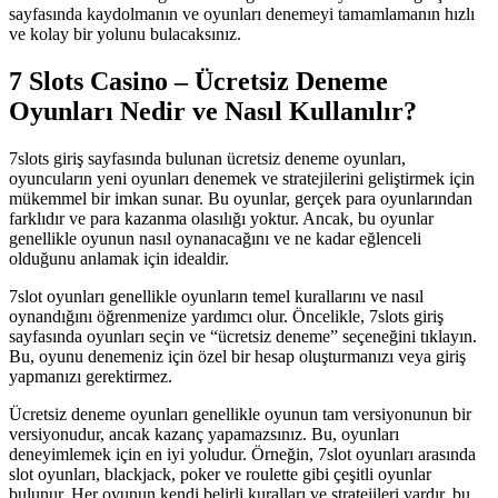
sayfasında kaydolmanın ve oyunları denemeyi tamamlamanın hızlı
ve kolay bir yolunu bulacaksınız.
7 Slots Casino – Ücretsiz Deneme
Oyunları Nedir ve Nasıl Kullanılır?
7slots giriş sayfasında bulunan ücretsiz deneme oyunları,
oyuncuların yeni oyunları denemek ve stratejilerini geliştirmek için
mükemmel bir imkan sunar. Bu oyunlar, gerçek para oyunlarından
farklıdır ve para kazanma olasılığı yoktur. Ancak, bu oyunlar
genellikle oyunun nasıl oynanacağını ve ne kadar eğlenceli
olduğunu anlamak için idealdir.
7slot oyunları genellikle oyunların temel kurallarını ve nasıl
oynandığını öğrenmenize yardımcı olur. Öncelikle, 7slots giriş
sayfasında oyunları seçin ve “ücretsiz deneme” seçeneğini tıklayın.
Bu, oyunu denemeniz için özel bir hesap oluşturmanızı veya giriş
yapmanızı gerektirmez.
Ücretsiz deneme oyunları genellikle oyunun tam versiyonunun bir
versiyonudur, ancak kazanç yapamazsınız. Bu, oyunları
deneyimlemek için en iyi yoludur. Örneğin, 7slot oyunları arasında
slot oyunları, blackjack, poker ve roulette gibi çeşitli oyunlar
bulunur. Her oyunun kendi belirli kuralları ve stratejileri vardır, bu