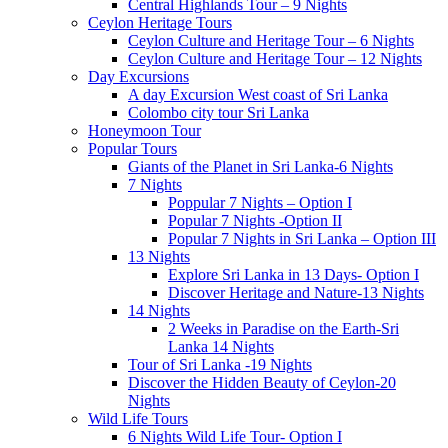
Central Highlands Tour – 9 Nights
Ceylon Heritage Tours
Ceylon Culture and Heritage Tour – 6 Nights
Ceylon Culture and Heritage Tour – 12 Nights
Day Excursions
A day Excursion West coast of Sri Lanka
Colombo city tour Sri Lanka
Honeymoon Tour
Popular Tours
Giants of the Planet in Sri Lanka-6 Nights
7 Nights
Poppular 7 Nights – Option I
Popular 7 Nights -Option II
Popular 7 Nights in Sri Lanka – Option III
13 Nights
Explore Sri Lanka in 13 Days- Option I
Discover Heritage and Nature-13 Nights
14 Nights
2 Weeks in Paradise on the Earth-Sri
Lanka 14 Nights
Tour of Sri Lanka -19 Nights
Discover the Hidden Beauty of Ceylon-20
Nights
Wild Life Tours
6 Nights Wild Life Tour- Option I