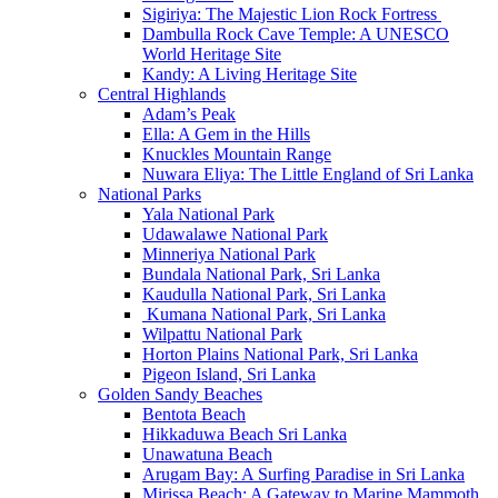
Sigiriya: The Majestic Lion Rock Fortress
Dambulla Rock Cave Temple: A UNESCO
World Heritage Site
Kandy: A Living Heritage Site
Central Highlands
Adam’s Peak
Ella: A Gem in the Hills
Knuckles Mountain Range
Nuwara Eliya: The Little England of Sri Lanka
National Parks
Yala National Park
Udawalawe National Park
Minneriya National Park
Bundala National Park, Sri Lanka
Kaudulla National Park, Sri Lanka
Kumana National Park, Sri Lanka
Wilpattu National Park
Horton Plains National Park, Sri Lanka
Pigeon Island, Sri Lanka
Golden Sandy Beaches
Bentota Beach
Hikkaduwa Beach Sri Lanka
Unawatuna Beach
Arugam Bay: A Surfing Paradise in Sri Lanka
Mirissa Beach: A Gateway to Marine Mammoth