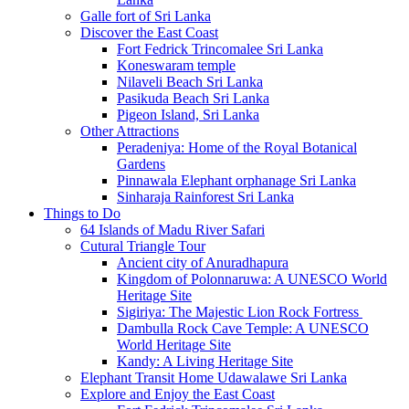
Galle fort of Sri Lanka
Discover the East Coast
Fort Fedrick Trincomalee Sri Lanka
Koneswaram temple
Nilaveli Beach Sri Lanka
Pasikuda Beach Sri Lanka
Pigeon Island, Sri Lanka
Other Attractions
Peradeniya: Home of the Royal Botanical
Gardens
Pinnawala Elephant orphanage Sri Lanka
Sinharaja Rainforest Sri Lanka
Things to Do
64 Islands of Madu River Safari
Cutural Triangle Tour
Ancient city of Anuradhapura
Kingdom of Polonnaruwa: A UNESCO World
Heritage Site
Sigiriya: The Majestic Lion Rock Fortress
Dambulla Rock Cave Temple: A UNESCO
World Heritage Site
Kandy: A Living Heritage Site
Elephant Transit Home Udawalawe Sri Lanka
Explore and Enjoy the East Coast