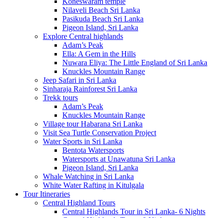
Koneswaram temple
Nilaveli Beach Sri Lanka
Pasikuda Beach Sri Lanka
Pigeon Island, Sri Lanka
Explore Central highlands
Adam’s Peak
Ella: A Gem in the Hills
Nuwara Eliya: The Little England of Sri Lanka
Knuckles Mountain Range
Jeep Safari in Sri Lanka
Sinharaja Rainforest Sri Lanka
Trekk tours
Adam’s Peak
Knuckles Mountain Range
Village tour Habarana Sri Lanka
Visit Sea Turtle Conservation Project
Water Sports in Sri Lanka
Bentota Watersports
Watersports at Unawatuna Sri Lanka
Pigeon Island, Sri Lanka
Whale Watching in Sri Lanka
White Water Rafting in Kitulgala
Tour Itineraries
Central Highland Tours
Central Highlands Tour in Sri Lanka- 6 Nights