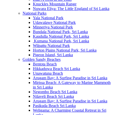
Knuckles Mountain Range
Nuwara Eliya: The Little England of Sri Lanka
National Parks
Yala National Park
Udawalawe National Park
Minneriya National Park
Bundala National Park, Sri Lanka
Kaudulla National Park, Sri Lanka
Kumana National Park, Sri Lanka
Wilpattu National Park
Horton Plains National Park, Sri Lanka
Pigeon Island, Sri Lanka
Golden Sandy Beaches
Bentota Beach
Hikkaduwa Beach Sri Lanka
Unawatuna Beach
Arugam Bay: A Surfing Paradise in Sri Lanka
Mirissa Beach: A Gateway to Marine Mammoth
in Sri Lanka
Negombo Beach Sri Lanka
Nilaveli Beach Sri Lanka
Arugam Bay: A Surfing Paradise in Sri Lanka
Pasikuda Beach Sri Lanka
Weligama: A Charming Coastal Retreat in Sri
Lanka