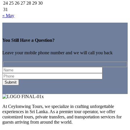
24
25
26
27
28
29
30
31
« May
You Still Have a Question?
Leave your mobile phone number and we will call you back
At Ceylonwing Tours, we specialize in crafting unforgettable
experiences in Sri Lanka. As a premier tour operator, we offer
customized tours, private transfers, and transportation services for
guests arriving from around the world.