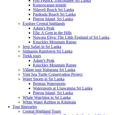
Fort Fedrick Trincomalee Sri Lanka
Koneswaram temple
Nilaveli Beach Sri Lanka
Pasikuda Beach Sri Lanka
Pigeon Island, Sri Lanka
Explore Central highlands
Adam’s Peak
Ella: A Gem in the Hills
Nuwara Eliya: The Little England of Sri Lanka
Knuckles Mountain Range
Jeep Safari in Sri Lanka
Sinharaja Rainforest Sri Lanka
Trekk tours
Adam’s Peak
Knuckles Mountain Range
Village tour Habarana Sri Lanka
Visit Sea Turtle Conservation Project
Water Sports in Sri Lanka
Bentota Watersports
Watersports at Unawatuna Sri Lanka
Pigeon Island, Sri Lanka
Whale Watching in Sri Lanka
White Water Rafting in Kitulgala
Tour Itineraries
Central Highland Tours