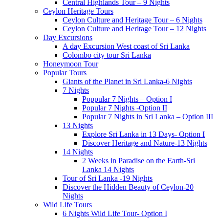
Central Highlands Tour – 9 Nights
Ceylon Heritage Tours
Ceylon Culture and Heritage Tour – 6 Nights
Ceylon Culture and Heritage Tour – 12 Nights
Day Excursions
A day Excursion West coast of Sri Lanka
Colombo city tour Sri Lanka
Honeymoon Tour
Popular Tours
Giants of the Planet in Sri Lanka-6 Nights
7 Nights
Poppular 7 Nights – Option I
Popular 7 Nights -Option II
Popular 7 Nights in Sri Lanka – Option III
13 Nights
Explore Sri Lanka in 13 Days- Option I
Discover Heritage and Nature-13 Nights
14 Nights
2 Weeks in Paradise on the Earth-Sri
Lanka 14 Nights
Tour of Sri Lanka -19 Nights
Discover the Hidden Beauty of Ceylon-20
Nights
Wild Life Tours
6 Nights Wild Life Tour- Option I