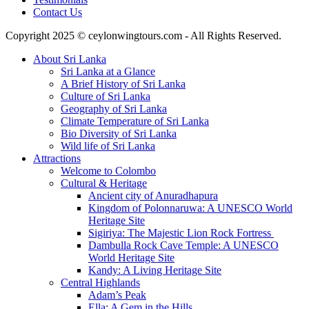
Contact Us
Copyright 2025 © ceylonwingtours.com - All Rights Reserved.
About Sri Lanka
Sri Lanka at a Glance
A Brief History of Sri Lanka
Culture of Sri Lanka
Geography of Sri Lanka
Climate Temperature of Sri Lanka
Bio Diversity of Sri Lanka
Wild life of Sri Lanka
Attractions
Welcome to Colombo
Cultural & Heritage
Ancient city of Anuradhapura
Kingdom of Polonnaruwa: A UNESCO World
Heritage Site
Sigiriya: The Majestic Lion Rock Fortress
Dambulla Rock Cave Temple: A UNESCO
World Heritage Site
Kandy: A Living Heritage Site
Central Highlands
Adam’s Peak
Ella: A Gem in the Hills