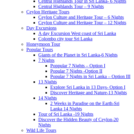
Central Highlands Tour in Sri Lanka- 6 Nights
Central Highlands Tour – 9 Nights
Ceylon Heritage Tours
Ceylon Culture and Heritage Tour – 6 Nights
Ceylon Culture and Heritage Tour – 12 Nights
Day Excursions
A day Excursion West coast of Sri Lanka
Colombo city tour Sri Lanka
Honeymoon Tour
Popular Tours
Giants of the Planet in Sri Lanka-6 Nights
7 Nights
Poppular 7 Nights – Option I
Popular 7 Nights -Option II
Popular 7 Nights in Sri Lanka – Option III
13 Nights
Explore Sri Lanka in 13 Days- Option I
Discover Heritage and Nature-13 Nights
14 Nights
2 Weeks in Paradise on the Earth-Sri
Lanka 14 Nights
Tour of Sri Lanka -19 Nights
Discover the Hidden Beauty of Ceylon-20
Nights
Wild Life Tours