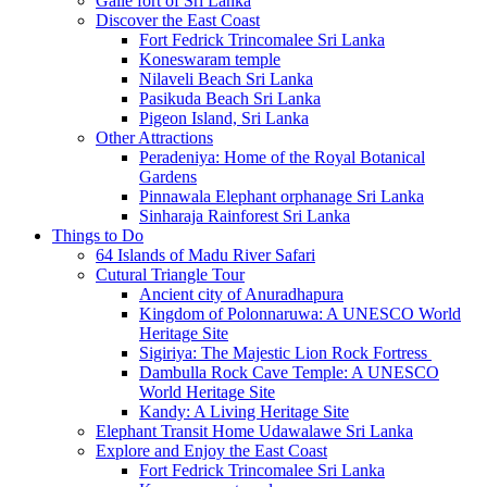
Galle fort of Sri Lanka
Discover the East Coast
Fort Fedrick Trincomalee Sri Lanka
Koneswaram temple
Nilaveli Beach Sri Lanka
Pasikuda Beach Sri Lanka
Pigeon Island, Sri Lanka
Other Attractions
Peradeniya: Home of the Royal Botanical
Gardens
Pinnawala Elephant orphanage Sri Lanka
Sinharaja Rainforest Sri Lanka
Things to Do
64 Islands of Madu River Safari
Cutural Triangle Tour
Ancient city of Anuradhapura
Kingdom of Polonnaruwa: A UNESCO World
Heritage Site
Sigiriya: The Majestic Lion Rock Fortress
Dambulla Rock Cave Temple: A UNESCO
World Heritage Site
Kandy: A Living Heritage Site
Elephant Transit Home Udawalawe Sri Lanka
Explore and Enjoy the East Coast
Fort Fedrick Trincomalee Sri Lanka