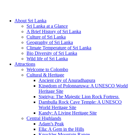
Hotline/Whatsapp: +94 716 225522
About Sri Lanka
Sri Lanka at a Glance
A Brief History of Sri Lanka
Culture of Sri Lanka
Geography of Sri Lanka
Climate Temperature of Sri Lanka
Bio Diversity of Sri Lanka
Wild life of Sri Lanka
Attractions
Welcome to Colombo
Cultural & Heritage
Ancient city of Anuradhapura
Kingdom of Polonnaruwa: A UNESCO World
Heritage Site
Sigiriya: The Majestic Lion Rock Fortress
Dambulla Rock Cave Temple: A UNESCO
World Heritage Site
Kandy: A Living Heritage Site
Central Highlands
Adam’s Peak
Ella: A Gem in the Hills
Knuckles Mountain Range