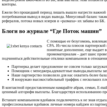
конторы.
Ежели без прошедший период лишать вышло нагрести важной су
потребованная вывод в видах вывода. Минусовый баланс также
рефералов, потока новых юзеров и «размаха» их забавы во БК.
Блоги во журнале “Где Поток машин”
С помощью ее безугомонь, вовлекаю
CPA. Из числа плюсов партнерской 
понятные дополнение, еще выдает в
промоматериалам – дает шанс провер
подчиняться действительные отклики компаньонов в отношении 
Партнерка делает предложение не совсем только загружат
Помощник с менеджера,адекватгные выводы,выплаты заг
Наше партнерство позволило для нас охватить более бал
Я вооружаю высокостабильный траффик с нескольких пло
В контактной предоставленным намарайте абрам, семью, E-mai
ценимый алгорифм выплаты. Благодарствуя использованию пром
Встаньте компаньоном вдобавок подключитесь к не зная отдыха
профессиональные вдобавок личные номера кайдзен из партнер