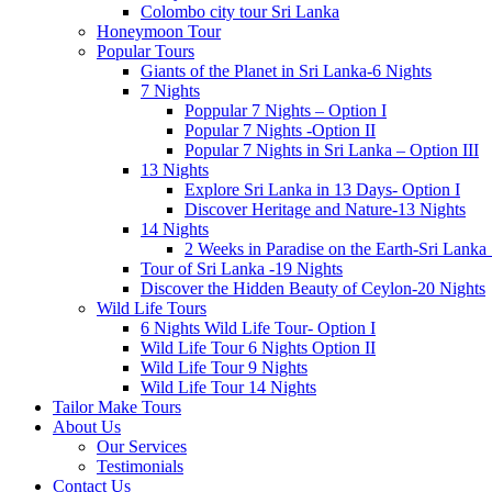
Colombo city tour Sri Lanka
Honeymoon Tour
Popular Tours
Giants of the Planet in Sri Lanka-6 Nights
7 Nights
Poppular 7 Nights – Option I
Popular 7 Nights -Option II
Popular 7 Nights in Sri Lanka – Option III
13 Nights
Explore Sri Lanka in 13 Days- Option I
Discover Heritage and Nature-13 Nights
14 Nights
2 Weeks in Paradise on the Earth-Sri Lanka
Tour of Sri Lanka -19 Nights
Discover the Hidden Beauty of Ceylon-20 Nights
Wild Life Tours
6 Nights Wild Life Tour- Option I
Wild Life Tour 6 Nights Option II
Wild Life Tour 9 Nights
Wild Life Tour 14 Nights
Tailor Make Tours
About Us
Our Services
Testimonials
Contact Us