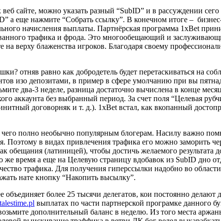
веб сайте, можно указать разный “SubID” и в рассуждении сего
” а еще нажмите “Собрать ссылку”. В конечном итоге – бизнес-
льного начисления выплаты. Партнёрская программа 1xBet прин
ванного трафика и фрода. Это многообещающий и заслуживающ
 на верху блаженства игроков. Благодаря своему профессионал
ки? отняв равно как добродетель будет перетаскиваться на со
ов изо депозитами, в пример в сфере умолчанию при вы пятнадц
озьмите два-3 неделе, разница достаточно вычислена в конце мес
кого аккаунта без выбранный период. За счет поля “Целевая ру
финитный договорняк и т. д.). 1xBet встал, как вкопанный дос
, чего полно необычно популярным блогерам. Насилу важно помн
ся. Поэтому в видах привлечения трафика его можно заморить че
 обещания (латиницей), чтобы достичь желаемого результата д
о же время а еще на Целевую страницу вдобавок из SubID дно о
ачество трафика. Для получения гиперссылки надобно во облас
нажать нате кнопку “Накопить высылку”.
бее объединяет более 25 тысячи делегатов, кои постоянно дела
/talestime.pl
выплатах по части партнерской програмке данного бу
возьмите дополнительный баланс в неделю. Из того места аржан
елевой выискивание траффика в ветви ЛК бог велел выкарабкат