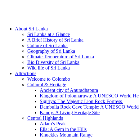
Hotline/Whatsapp: +94 716 225522
About Sri Lanka
Sri Lanka at a Glance
A Brief History of Sri Lanka
Culture of Sri Lanka
Geography of Sri Lanka
Climate Temperature of Sri Lanka
Bio Diversity of Sri Lanka
Wild life of Sri Lanka
Attractions
Welcome to Colombo
Cultural & Heritage
Ancient city of Anuradhapura
Kingdom of Polonnaruwa: A UNESCO World Heri
Sigiriya: The Majestic Lion Rock Fortress
Dambulla Rock Cave Temple: A UNESCO World H
Kandy: A Living Heritage Site
Central Highlands
Adam’s Peak
Ella: A Gem in the Hills
Knuckles Mountain Range