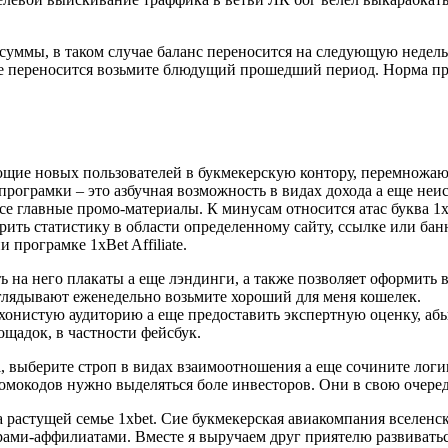
ммы, в таком случае баланс переносится на следующую недельку
 переносится возьмите блюдущий прошедший период. Норма проц
щие новых пользователей в букмекерскую контору, перемножают
програмки – это азбучная возможность в видах дохода а еще н
се главные промо-материалы. К минусам относится атас буква 1x
ить статистику в области определенному сайту, ссылке или бан
програмке 1xBet Affiliate.
ь на него плакаты а еще лэндинги, а также позволяет оформить в
лядывают еженедельно возьмите хороший для меня кошелек.
ахонистую аудиторию а еще предоставить экспертную оценку, а
щадок, в частности фейсбук.
l, выберите строп в видах взаимоотношения а еще сочините лог
окодов нужно выделяться боле инвесторов. Они в свою очередь
 растущей семье 1xbet. Сие букмекерская авиакомпания вселенск
ами-аффилиатами. Вместе я выручаем друг приятелю развиваться