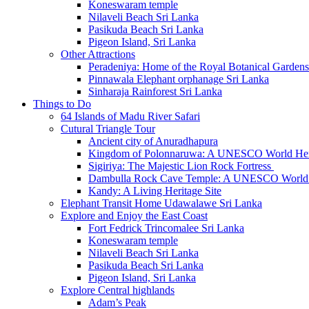
Koneswaram temple
Nilaveli Beach Sri Lanka
Pasikuda Beach Sri Lanka
Pigeon Island, Sri Lanka
Other Attractions
Peradeniya: Home of the Royal Botanical Gardens
Pinnawala Elephant orphanage Sri Lanka
Sinharaja Rainforest Sri Lanka
Things to Do
64 Islands of Madu River Safari
Cutural Triangle Tour
Ancient city of Anuradhapura
Kingdom of Polonnaruwa: A UNESCO World Heri
Sigiriya: The Majestic Lion Rock Fortress
Dambulla Rock Cave Temple: A UNESCO World H
Kandy: A Living Heritage Site
Elephant Transit Home Udawalawe Sri Lanka
Explore and Enjoy the East Coast
Fort Fedrick Trincomalee Sri Lanka
Koneswaram temple
Nilaveli Beach Sri Lanka
Pasikuda Beach Sri Lanka
Pigeon Island, Sri Lanka
Explore Central highlands
Adam’s Peak