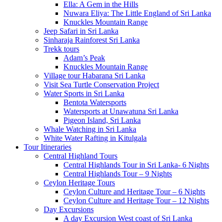
Ella: A Gem in the Hills
Nuwara Eliya: The Little England of Sri Lanka
Knuckles Mountain Range
Jeep Safari in Sri Lanka
Sinharaja Rainforest Sri Lanka
Trekk tours
Adam’s Peak
Knuckles Mountain Range
Village tour Habarana Sri Lanka
Visit Sea Turtle Conservation Project
Water Sports in Sri Lanka
Bentota Watersports
Watersports at Unawatuna Sri Lanka
Pigeon Island, Sri Lanka
Whale Watching in Sri Lanka
White Water Rafting in Kitulgala
Tour Itineraries
Central Highland Tours
Central Highlands Tour in Sri Lanka- 6 Nights
Central Highlands Tour – 9 Nights
Ceylon Heritage Tours
Ceylon Culture and Heritage Tour – 6 Nights
Ceylon Culture and Heritage Tour – 12 Nights
Day Excursions
A day Excursion West coast of Sri Lanka