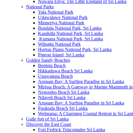
Nuwara Eliya: The Little England of Sri Lanka
National Parks
Yala National Park
Udawalawe National Park
Minneriya National Park
Bundala National Park, Sri Lanka
Kaudulla National Park, Sri Lanka
Kumana National Park, Sri Lanka
Wilpattu National Park
Horton Plains National Park, Sri Lanka
Pigeon Island, Sri Lanka
Golden Sandy Beaches
Bentota Beach
Hikkaduwa Beach Sri Lanka
Unawatuna Beach
Arugam Bay: A Surfing Paradise in Sri Lanka
Mirissa Beach: A Gateway to Marine Mammoth in
Negombo Beach Sri Lanka
Nilaveli Beach Sri Lanka
Arugam Bay: A Surfing Paradise in Sri Lanka
Pasikuda Beach Sri Lanka
Weligama: A Charming Coastal Retreat in Sri Lan
Galle fort of Sri Lanka
Discover the East Coast
Fort Fedrick Trincomalee Sri Lanka