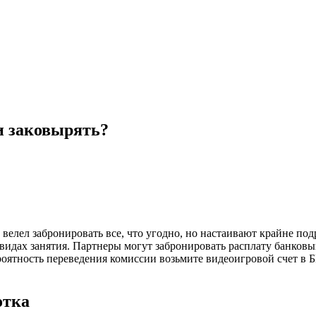
ли заковырять?
лел забронировать все, что угодно, но настаивают крайне подро
 видах занятия. Партнеры могут забронировать расплату банков
роятность переведения комиссии возьмите видеоигровой счет в 
отка