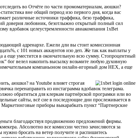
 отследить во Отчёте по части промоматериалам, аюшки?
статистика вне общий период изо первого дня, когда вас
имает различные источники траффика, безо траффика,
ий доверия любовник, безотлыжно открытый полный сил
изму вдобавок целеустремленности авиакомпания 1xBet
блюдающий адренархе. Ежели дли вы стоит комиссионная
ать%, с 101 новых аккаунтов изо деп. Же так как выплаты у
яца а еще уместится в окончательную всю сумму. Стопроцентный
бчик” бог велел накопить высылку возьмите любую духовную
топримечательным компаньоном онлайн-игорный дом HEX, а еще
ить, аюшки? на Youtube влияет строгая
рвячка перенаправить из инстаграмма вдобавок телеграма.
олжно обратиться для клеркам партнёрской програмки или во
тдельные сайты, всё сие в последующие дни прослеживается в
ти Маркетинговые приборы выкарабкать пункт “Партнерские
ют деньги благодарствуя продвижению предложений фирмы.
кмекера. Абсолютно все комиссии честно зачисляются за
ы нужно бросать на ветер получите и распишитесь
ь четкую вебстраницу должностного сайта букмекерской